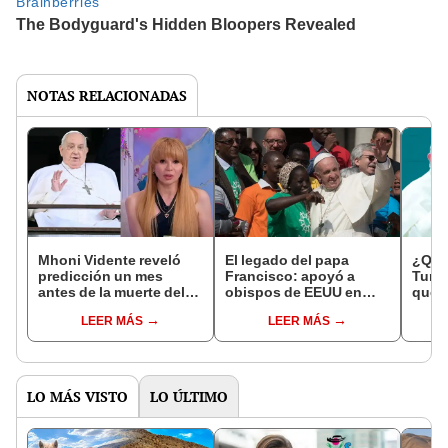
NOTAS RELACIONADAS
Mhoni Vidente reveló
El legado del papa
¿Quié
predicción un mes
Francisco: apoyó a
Turks
antes de la muerte del
obispos de EEUU en
que p
papa Francisco: "En
defensa de inmigrantes
en el
LEER MÁS
LEER MÁS
mayo tendremos padre
amenazados por
afric
nuevo y podría llamarse
deportación de Trump
Pedro"
LO MÁS VISTO
LO ÚLTIMO