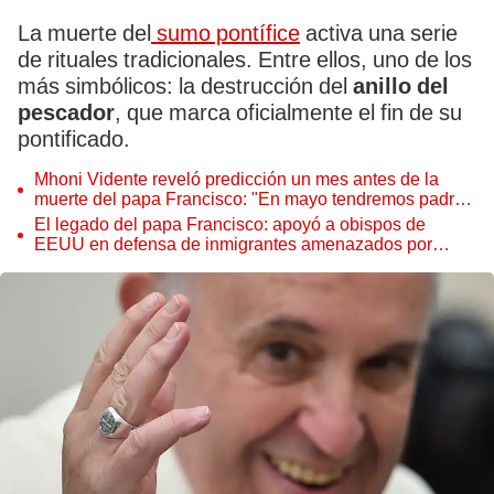
La muerte del
sumo pontífice
activa una serie
de rituales tradicionales. Entre ellos, uno de los
más simbólicos: la destrucción del
anillo del
pescador
, que marca oficialmente el fin de su
pontificado.
Mhoni Vidente reveló predicción un mes antes de la
muerte del papa Francisco: "En mayo tendremos padre
nuevo y podría llamarse Pedro"
El legado del papa Francisco: apoyó a obispos de
EEUU en defensa de inmigrantes amenazados por
deportación de Trump