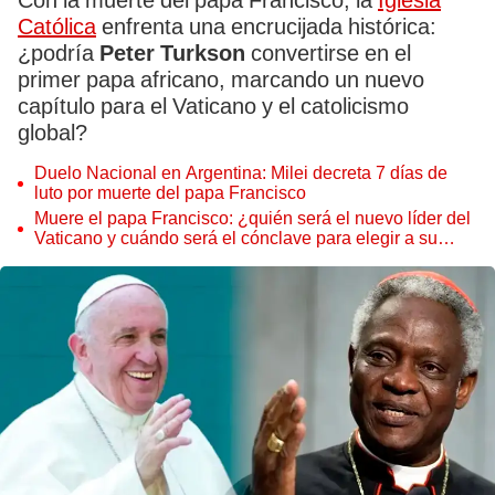
Con la muerte del papa Francisco, la
Iglesia
Católica
enfrenta una encrucijada histórica:
¿podría
Peter Turkson
convertirse en el
primer papa africano, marcando un nuevo
capítulo para el Vaticano y el catolicismo
global?
Duelo Nacional en Argentina: Milei decreta 7 días de
luto por muerte del papa Francisco
Muere el papa Francisco: ¿quién será el nuevo líder del
Vaticano y cuándo será el cónclave para elegir a su
sucesor?