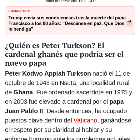
anillo del Pescador. Foto: AFP
PUEDES VER:
Trump envía sus condolencias tras la muerte del papa
Francisco a los 88 años: "Descanse en paz. Que Dios
le bendiga"
¿Quién es Peter Turkson? El
cardenal ghanés que podría ser el
nuevo papa
Peter Kodwo Appiah Turkson
nació el 11 de
octubre de 1948 en Nsuta, una localidad rural
de
Ghana
. Fue ordenado sacerdote en 1975 y
en 2003 fue elevado a cardenal por el
papa
Juan Pablo II
. Desde entonces, ha ocupado
puestos clave dentro del
Vaticano
, ganándose
el respeto por su claridad al hablar y su
enfoque humano ante los problemas actuales.