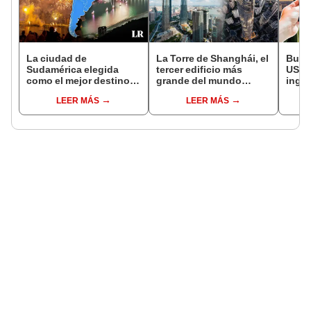
La ciudad de
La Torre de Shanghái, el
Buen
Sudamérica elegida
tercer edificio más
USCIS
como el mejor destino
grande del mundo
ingre
para festejar el Año
capaz de soportar
Esta
LEER MÁS
LEER MÁS
Nuevo 2024
terremotos de hasta 9
único
grados
cump