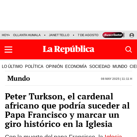
HOY
OLLANTA HUMALA
JANET TELLO
7 DE AGOSTO
TINKA RESULTADOS
LO ÚLTIMO
POLÍTICA
OPINIÓN
ECONOMÍA
SOCIEDAD
MUNDO
CIE
Mundo
08 May 2025 | 11:11 h
Peter Turkson, el cardenal
africano que podría suceder al
Papa Francisco y marcar un
giro histórico en la Iglesia