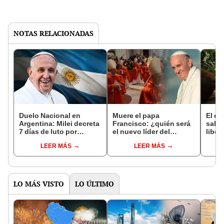
NOTAS RELACIONADAS
Duelo Nacional en
Muere el papa
El e
Argentina: Milei decreta
Francisco: ¿quién será
salió
7 días de luto por
el nuevo líder del
liber
muerte del papa
Vaticano y cuándo será
ahora
LEER MÁS
LEER MÁS
Francisco
el cónclave para elegir a
bosq
su sucesor?
la Pa
LO MÁS VISTO
LO ÚLTIMO