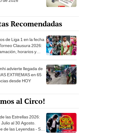
o de 2026
tas Recomendadas
os de Liga 1 en la fecha
 Torneo Clausura 2026:
amación, horarios y
 ver
hi advierte llegada de
IAS EXTREMAS en 65
ncias desde HOY
mos al Circo!
de las Estrellas 2026:
 Julio al 30 Agosto.
e de las Leyendas - San
l