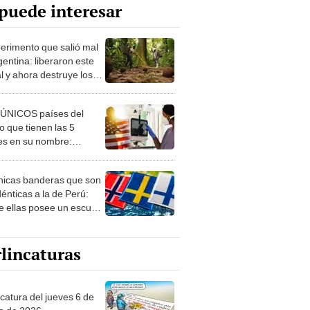
puede interesar
perimento que salió mal
gentina: liberaron este
l y ahora destruye los
es milenarios de la
onia
 ÚNICOS países del
 que tienen las 5
es en su nombre:
ca cuenta con uno
nicas banderas que son
dénticas a la de Perú:
e ellas posee un escudo
imilar
lincaturas
ncatura del jueves 6 de