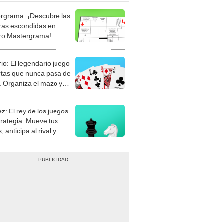
rgrama: ¡Descubre las
ras escondidas en
ro Mastergrama!
rio: El legendario juego
rtas que nunca pasa de
 Organiza el mazo y
stra tu habilidad.
z: El rey de los juegos
trategia. Mueve tus
, anticipa al rival y
gue el jaque mate.