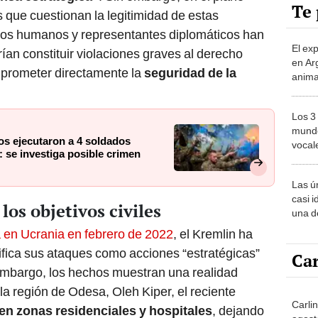
Te 
 que cuestionan la legitimidad de estas
os humanos y representantes diplomáticos han
El ex
ían constituir violaciones graves al derecho
en Ar
mprometer directamente la
seguridad de la
anima
bosqu
Patag
Los 3
mundo
os ejecutaron a 4 soldados
vocal
 se investiga posible crimen
Améri
Las ú
casi i
los objetivos civiles
una d
muy s
 en Ucrania en febrero de 2022
, el Kremlin ha
ifica sus ataques como acciones “estratégicas”
Car
 embargo, los hechos muestran una realidad
la región de Odesa, Oleh Kiper, el reciente
Carli
en zonas residenciales y hospitales
, dejando