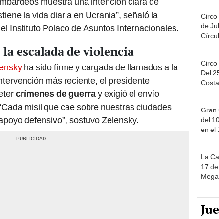
ombardeos muestra una intención clara de
tiene la vida diaria en Ucrania”, señaló la
Circo
de Jul
l Instituto Polaco de Asuntos Internacionales.
Círcul
 la escalada de violencia
Circo
lensky
ha sido firme y cargada de llamados a la
Del 2
ntervención más reciente, el presidente
Costa
eter
crímenes de guerra
y exigió el envío
 “Cada misil que cae sobre nuestras ciudades
Gran 
apoyo defensivo”, sostuvo Zelensky.
del 10
en el
La Ca
17 de 
Mega 
Ju