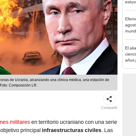
estuv
pensa
reabr
Efemé
Atahu
agost
mundo
descu
nacim
El ali
cienc
años 
natur
de un
convi
onas de Ucrania, alcanzando una clínica médica, una estación de
paisa
. Foto: Composición LR.
Compartir
nes militares
en territorio ucraniano con una serie
bjetivo principal
infraestructuras civiles
. Las