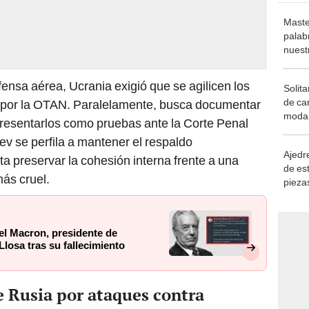
Maste
palab
nuest
ensa aérea, Ucrania exigió que se agilicen los
Solita
de ca
por la OTAN. Paralelamente, busca documentar
moda.
presentarlos como pruebas ante la Corte Penal
demue
iev se perfila a mantener el respaldo
Ajedre
nta preservar la cohesión interna frente a una
de es
ás cruel.
piezas
consi
el Macron, presidente de
losa tras su fallecimiento
 Rusia por ataques contra