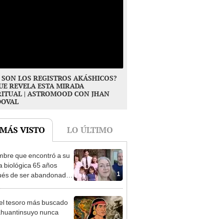
 SON LOS REGISTROS AKÁSHICOS?
UE REVELA ESTA MIRADA
RITUAL | ASTROMOOD CON JHAN
DOVAL
 MÁS VISTO
LO ÚLTIMO
mbre que encontró a su
ia biológica 65 años
1
és de ser abandonado:
to compasión por mi
, hizo lo que pudo"
 el tesoro más buscado
ahuantinsuyo nunca