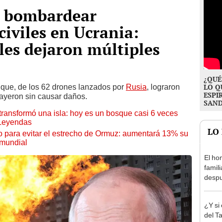
n bombardear
civiles en Ucrania:
les dejaron múltiples
¿QUÉ
 que, de los 62 drones lanzados por
Rusia
, lograron
LO Q
ESPI
cayeron sin causar daños.
SAN
transformó una isla: hoy es un bosque casi 6 veces
 Leyendas
LO
o para evitar el estrecho de Ormuz: aumentará 13% su
 mundial
El ho
famil
despu
"Sien
madre
¿Y si
del T