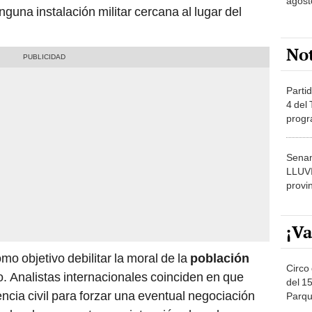
agost
nguna instalación militar cercana al lugar del
No
Partid
4 del
progr
dónde
Senam
LLUV
provi
¡Va
o objetivo debilitar la moral de la
población
Circo 
. Analistas internacionales coinciden en que
del 15
encia civil para forzar una eventual negociación
Parqu
Migue