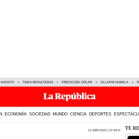
E AGOSTO
TINKA RESULTADOS
PRECIO DEL DÓLAR
OLLANTA HUMALA
P
N
ECONOMÍA
SOCIEDAD
MUNDO
CIENCIA
DEPORTES
ESPECTÁCU
TE R
14 Abr 2025 | 15:58 h