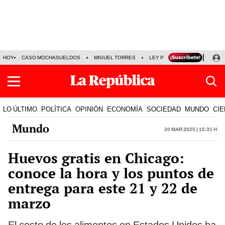
HOY
CASO MOCHASUELDOS
MIGUEL TORRES
LEY PULPÍN
PRECIO DEL
LO ÚLTIMO
POLÍTICA
OPINIÓN
ECONOMÍA
SOCIEDAD
MUNDO
CIE
Mundo
20 Mar 2025 | 15:31 h
Huevos gratis en Chicago:
conoce la hora y los puntos de
entrega para este 21 y 22 de
marzo