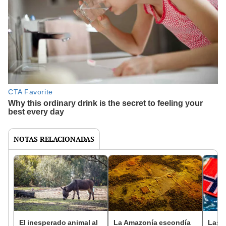
NOTAS RELACIONADAS
El inesperado animal al
La Amazonía escondía
Las 