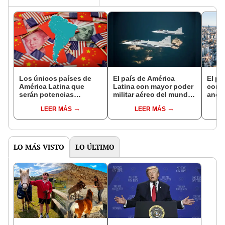
Los únicos países de
El país de América
El pa
América Latina que
Latina con mayor poder
con l
serán potencias
militar aéreo del mundo:
anch
mundiales en 2075 junto
comparte top con
larga
LEER MÁS
LEER MÁS
a Estados Unidos y
Estados Unidos, Rusia y
super
China
China
LO MÁS VISTO
LO ÚLTIMO