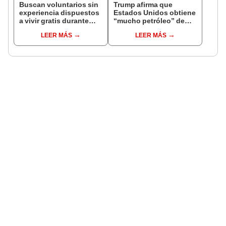
Buscan voluntarios sin
Trump afirma que
experiencia dispuestos
Estados Unidos obtiene
a vivir gratis durante
“mucho petróleo” de
una semana: para
Venezuela tras la caída
LEER MÁS
LEER MÁS
cuidar caballos, burros
de Nicolás Maduro
y otros animales
rescatados en un
refugio por 2 horas