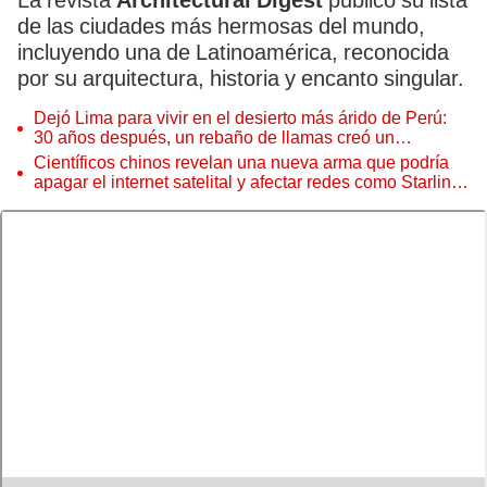
La revista
Architectural Digest
publicó su lista
de las ciudades más hermosas del mundo,
incluyendo una de Latinoamérica, reconocida
por su arquitectura, historia y encanto singular.
Dejó Lima para vivir en el desierto más árido de Perú:
30 años después, un rebaño de llamas creó un
sorprendente ecosistema
Científicos chinos revelan una nueva arma que podría
apagar el internet satelital y afectar redes como Starlink
de Elon Musk