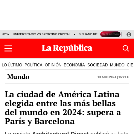
HOY
UNIVERSITARIO VS SPORTING CRISTAL
SINUANO RESULTADOS HOY
CA
LO ÚLTIMO
POLÍTICA
OPINIÓN
ECONOMÍA
SOCIEDAD
MUNDO
CIE
Mundo
13 Ago 2024 | 15:21 h
La ciudad de América Latina
elegida entre las más bellas
del mundo en 2024: supera a
París y Barcelona