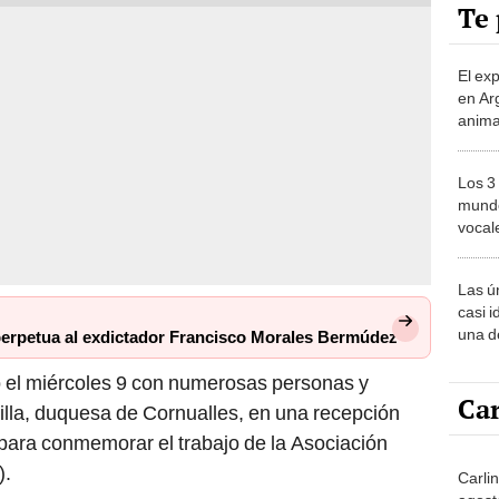
Te 
El ex
en Ar
anima
bosqu
Patag
Los 3
mundo
vocal
Améri
Las ú
casi i
una d
perpetua al exdictador Francisco Morales Bermúdez
muy s
o el miércoles 9 con numerosas personas y
Car
la, duquesa de Cornualles, en una recepción
para conmemorar el trabajo de la Asociación
).
Carlin