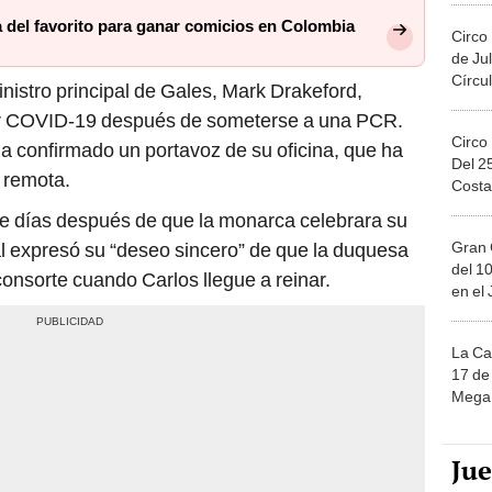
 del favorito para ganar comicios en Colombia
Circo
de Jul
Círcul
inistro principal de Gales, Mark Drakeford,
por COVID-19 después de someterse a una PCR.
Circo
a confirmado un portavoz de su oficina, que ha
Del 2
 remota.
Costa
ce días después de que la monarca celebrara su
Gran 
ual expresó su “deseo sincero” de que la duquesa
del 10
consorte cuando Carlos llegue a reinar.
en el
La Ca
17 de 
Mega 
Ju