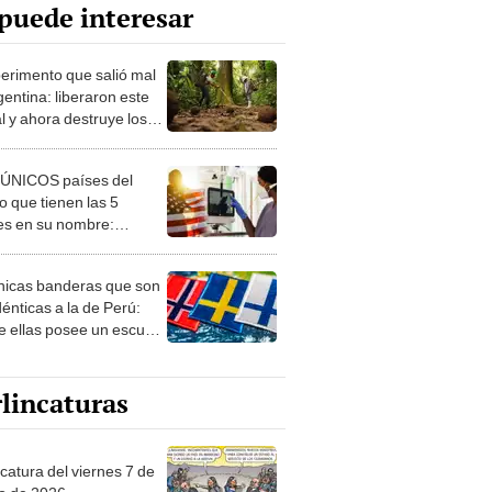
puede interesar
perimento que salió mal
gentina: liberaron este
l y ahora destruye los
es milenarios de la
onia
 ÚNICOS países del
 que tienen las 5
es en su nombre:
ca cuenta con uno
nicas banderas que son
dénticas a la de Perú:
e ellas posee un escudo
imilar
lincaturas
catura del viernes 7 de