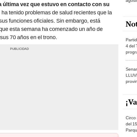
agost
la última vez que estuvo en contacto con su
 ha tenido problemas de salud recientes que la
sus funciones oficiales. Sin embargo, está
No
ya que esta semana ha comenzado un año de
us 70 años en el trono.
Partid
4 del
progr
dónde
Senam
LLUV
provi
¡Va
Circo 
del 15
Parqu
Migue