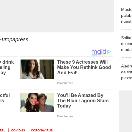
Maste
palab
nuest
Solita
Europapress.
de ca
moda.
demue
Ajedre
de es
piezas
consi
ABEL
COVID-19
CORONAVIRUS