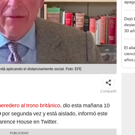
apagar
afect
de El
Dejó L
desie
30 añ
de ll
sorpr
El ali
cienc
años 
natur
está aplicando el distanciamiento social. Foto: EFE
de un
convi
paisa
Compartir
heredero al trono británico
, dio esta mañana 10
9
por segunda vez y está aislado, informó este
larence House en Twitter.