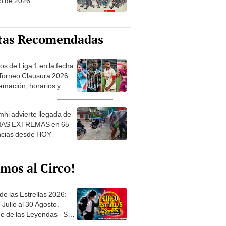
o de 2026
tas Recomendadas
os de Liga 1 en la fecha
 Torneo Clausura 2026:
amación, horarios y
 ver
hi advierte llegada de
IAS EXTREMAS en 65
ncias desde HOY
mos al Circo!
de las Estrellas 2026:
 Julio al 30 Agosto.
e de las Leyendas - San
l