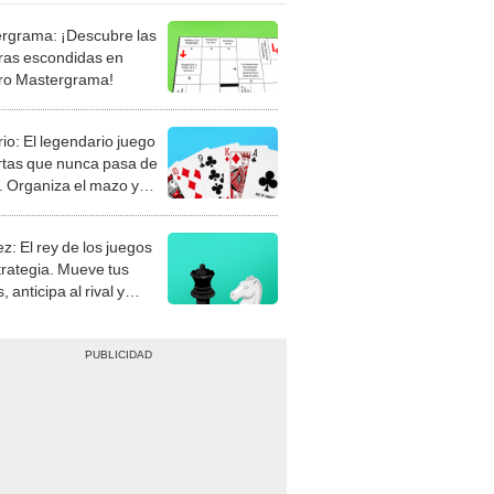
rgrama: ¡Descubre las
ras escondidas en
ro Mastergrama!
rio: El legendario juego
rtas que nunca pasa de
 Organiza el mazo y
stra tu habilidad.
z: El rey de los juegos
trategia. Mueve tus
, anticipa al rival y
gue el jaque mate.