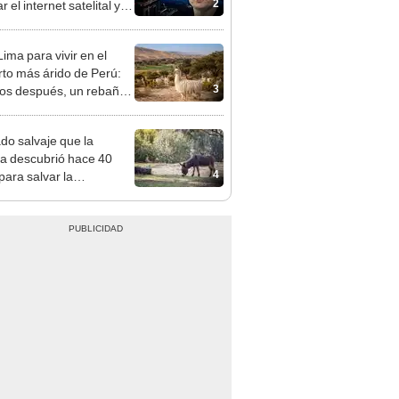
2
 el internet satelital y
ar redes como Starlink
on Musk
ima para vivir en el
rto más árido de Perú:
3
os después, un rebaño
amas creó un
endente ecosistema
ado salvaje que la
ia descubrió hace 40
4
para salvar la
aleza: la reintroducción
 asno salvaje está
rtiendo el desierto en un
je con más vida