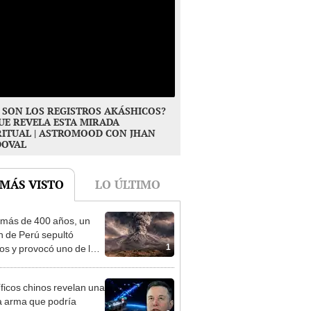
 SON LOS REGISTROS AKÁSHICOS?
UE REVELA ESTA MIRADA
RITUAL | ASTROMOOD CON JHAN
DOVAL
 MÁS VISTO
LO ÚLTIMO
más de 400 años, un
n de Perú sepultó
1
os y provocó uno de los
os más fríos de la
ria: sigue bajo monitoreo
íficos chinos revelan una
 arma que podría