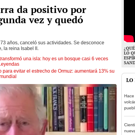
rra da positivo por
gunda vez y quedó
e 73 años, canceló sus actividades. Se desconoce
¿QUÉ
la reina Isabel II.
LO Q
ESPI
transformó una isla: hoy es un bosque casi 6 veces
SAN
 Leyendas
o para evitar el estrecho de Ormuz: aumentará 13% su
 mundial
LO
Hace 
volcá
puebl
veran
histo
Cient
nueva