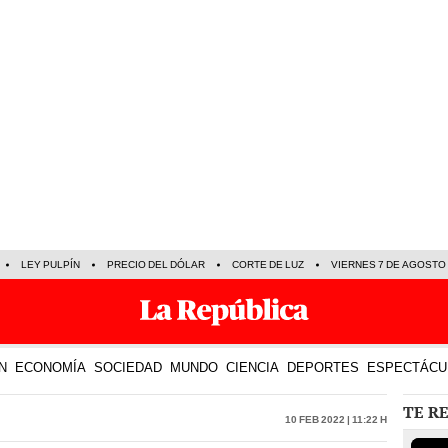
LEY PULPÍN
PRECIO DEL DÓLAR
CORTE DE LUZ
VIERNES 7 DE AGOSTO
N
ECONOMÍA
SOCIEDAD
MUNDO
CIENCIA
DEPORTES
ESPECTÁCU
TE R
10 Feb 2022 | 11:22 h