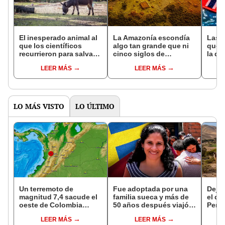
El inesperado animal al
La Amazonía escondía
Las 
que los científicos
algo tan grande que ni
que s
recurrieron para salvar
cinco siglos de
la de
la naturaleza: la
exploraciones lograron
pose
LEER MÁS
LEER MÁS
reintroducción de un
encontrarlo: el hallazgo
simil
asno salvaje está
podría cambiar todo lo
convirtiendo el desierto
que se sabía sobre su
en un paisaje con más
pasado
vida
LO MÁS VISTO
LO ÚLTIMO
Un terremoto de
Fue adoptada por una
Dejó 
magnitud 7,4 sacude el
familia sueca y más de
el de
oeste de Colombia
50 años después viajó a
Perú:
durante 4 minutos,
Sudamérica en busca de
su re
LEER MÁS
LEER MÁS
según USGS
sus raíces: "Encontré
creó