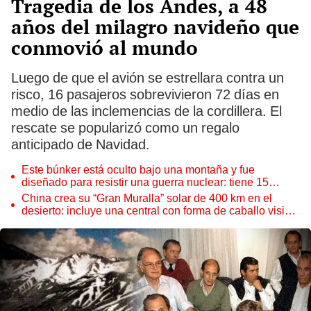
Tragedia de los Andes, a 48
años del milagro navideño que
conmovió al mundo
Luego de que el avión se estrellara contra un
risco, 16 pasajeros sobrevivieron 72 días en
medio de las inclemencias de la cordillera. El
rescate se popularizó como un regalo
anticipado de Navidad.
Este búnker está oculto bajo una montaña y fue
diseñado para resistir una guerra nuclear: tiene 15
edificios
China crea su “Gran Muralla” solar de 400 km en el
desierto: incluye una central con forma de caballo visible
desde el espacio