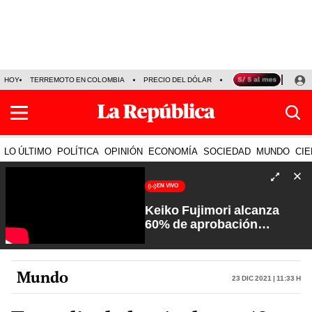
HOY
TERREMOTO EN COLOMBIA
PRECIO DEL DÓLAR
KEIKO FUJIMORI
P
LO ÚLTIMO
POLÍTICA
OPINIÓN
ECONOMÍA
SOCIEDAD
MUNDO
CIE
EN VIVO
Keiko Fujimori alcanza
60% de aprobación
ciudadana | Sin Guion con
Rosa María Palacios
Mundo
23 Dic 2021 | 11:33 h