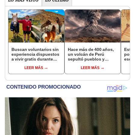
Buscan voluntarios sin
Hace más de 400 años,
Esta 
experiencia dispuestos
un volcán de Perú
por l
a vivir gratis durante
sepultó pueblos y
escar
una semana: para
provocó uno de los
en un
LEER MÁS
LEER MÁS
cuidar caballos, burros
veranos más fríos de la
antig
y otros animales
historia: sigue bajo
respu
rescatados en un
monitoreo
sorp
refugio por 2 horas