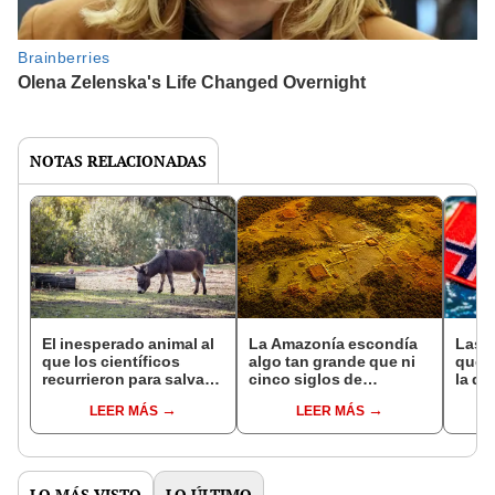
NOTAS RELACIONADAS
El inesperado animal al
La Amazonía escondía
Las 
que los científicos
algo tan grande que ni
que s
recurrieron para salvar
cinco siglos de
la de
la naturaleza: la
exploraciones lograron
pose
LEER MÁS
LEER MÁS
reintroducción de un
encontrarlo: el hallazgo
simil
asno salvaje está
podría cambiar todo lo
convirtiendo el desierto
que se sabía sobre su
en un paisaje con más
pasado
vida
LO MÁS VISTO
LO ÚLTIMO