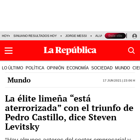
HOY
SINUANO RESULTADOS HOY
JORGE MESSI
ALIANZA LIMA VS SPORT BO
LO ÚLTIMO
POLÍTICA
OPINIÓN
ECONOMÍA
SOCIEDAD
MUNDO
CIE
Mundo
17 Jun 2021 | 23:06 h
La élite limeña “está
aterrorizada” con el triunfo de
Pedro Castillo, dice Steven
Levitsky