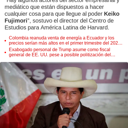
“Hay algunos actores del sector empresarial y
mediático que están dispuestos a hacer
cualquier cosa para que llegue al poder
Keiko
Fujimori
”, sostuvo el director del Centro de
Estudios para América Latina de Harvard.
Colombia reanuda venta de energía a Ecuador y los
precios serían más altos en el primer trimestre del 2027,
según Cenace
Exabogado personal de Trump asume como fiscal
general de EE. UU. pese a posible politización del
Departamento de Justicia