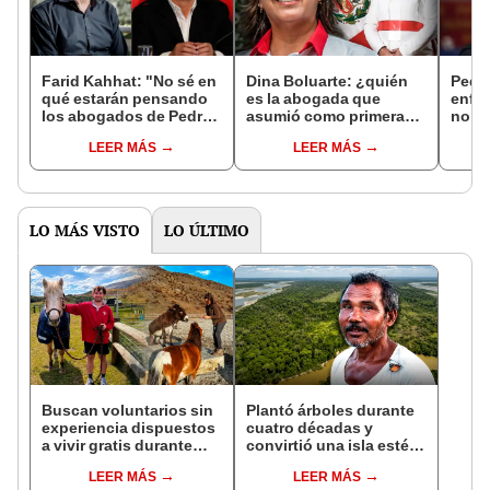
Farid Kahhat: "No sé en
Dina Boluarte: ¿quién
Pedro
qué estarán pensando
es la abogada que
enfe
los abogados de Pedro
asumió como primera
no pe
Castillo"
presidenta del Perú tras
de m
LEER MÁS
LEER MÁS
intento de golpe de
abog
Estado?
LO MÁS VISTO
LO ÚLTIMO
Buscan voluntarios sin
Plantó árboles durante
experiencia dispuestos
cuatro décadas y
a vivir gratis durante
convirtió una isla estéril
una semana: para
en un inmenso bosque:
LEER MÁS
LEER MÁS
cuidar caballos, burros
hoy supera casi seis