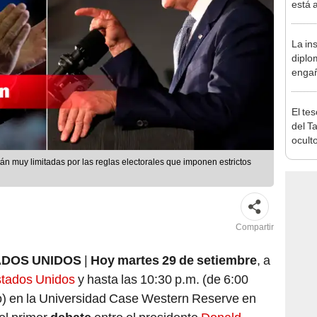
está 
ecosi
La ins
diplo
engañ
espía
mujer
El te
del T
ocult
docum
án muy limitadas por las reglas electorales que imponen estrictos
nueva
Compartir
ADOS UNIDOS
|
Hoy martes 29 de setiembre
, a
tados Unidos
y hasta las 10:30 p.m. (de 6:00
co) en la Universidad Case Western Reserve en