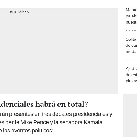
Maste
palab
nuest
Solita
de ca
moda.
demue
Ajedre
de es
piezas
consi
denciales habrá en total?
rán presentes en tres debates presidenciales y
presidente Mike Pence y la senadora Kamala
 los eventos políticos: