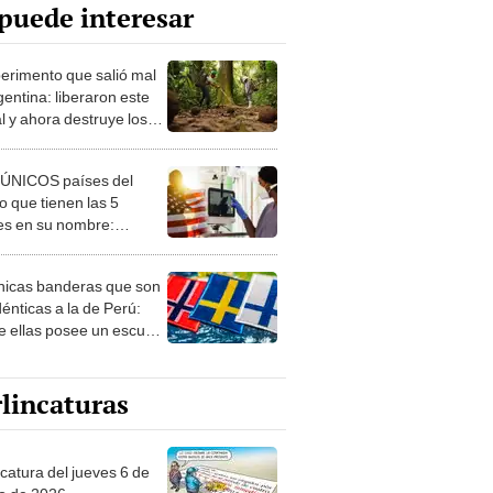
puede interesar
perimento que salió mal
gentina: liberaron este
l y ahora destruye los
es milenarios de la
onia
 ÚNICOS países del
 que tienen las 5
es en su nombre:
ca cuenta con uno
nicas banderas que son
dénticas a la de Perú:
e ellas posee un escudo
imilar
lincaturas
ncatura del jueves 6 de