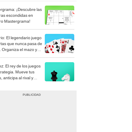
rgrama: ¡Descubre las
ras escondidas en
ro Mastergrama!
rio: El legendario juego
rtas que nunca pasa de
 Organiza el mazo y
stra tu habilidad.
z: El rey de los juegos
trategia. Mueve tus
, anticipa al rival y
gue el jaque mate.