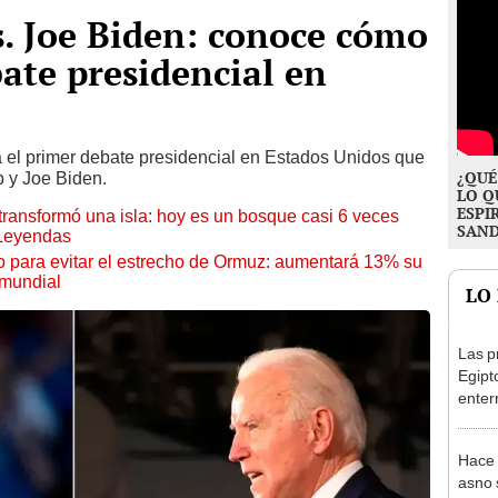
. Joe Biden: conoce cómo
bate presidencial en
 el primer debate presidencial en Estados Unidos que
¿QUÉ
p y Joe Biden.
LO Q
ESPI
transformó una isla: hoy es un bosque casi 6 veces
SAN
 Leyendas
o para evitar el estrecho de Ormuz: aumentará 13% su
 mundial
LO
Las p
Egipt
enter
revel
arcos
Hace 
tumb
asno 