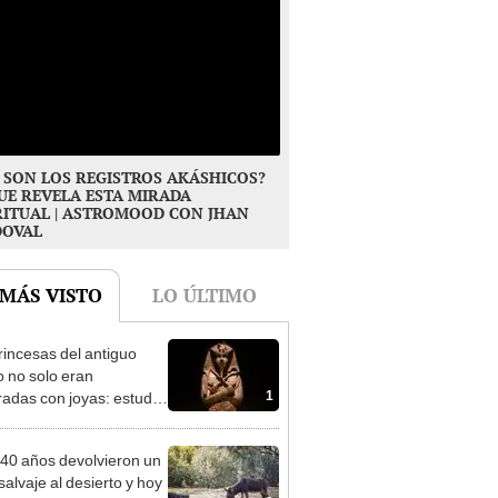
 SON LOS REGISTROS AKÁSHICOS?
UE REVELA ESTA MIRADA
RITUAL | ASTROMOOD CON JHAN
DOVAL
 MÁS VISTO
LO ÚLTIMO
rincesas del antiguo
o no solo eran
1
radas con joyas: estudio
a por qué también había
, flechas y dagas en sus
40 años devolvieron un
as
salvaje al desierto y hoy