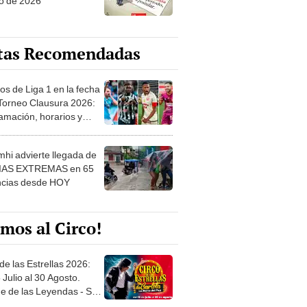
o de 2026
tas Recomendadas
os de Liga 1 en la fecha
 Torneo Clausura 2026:
amación, horarios y
 ver
hi advierte llegada de
IAS EXTREMAS en 65
ncias desde HOY
mos al Circo!
de las Estrellas 2026:
 Julio al 30 Agosto.
e de las Leyendas - San
l