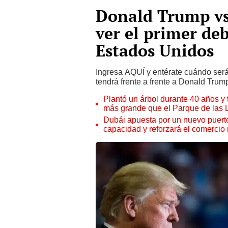
Donald Trump vs
ver el primer de
Estados Unidos
Ingresa AQUÍ y entérate cuándo será
tendrá frente a frente a Donald Trum
Plantó un árbol durante 40 años y 
más grande que el Parque de las
Dubái apuesta por un nuevo puert
capacidad y reforzará el comercio