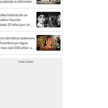
2
ayudando a reforestar el
stema de forma natural
ólita historia de un
mático francés
3
ado 20 años por un
 chino que fingió ser
soro del último soberano
ahuantinsuyo sigue
4
o tras casi 500 años: un
ental plantea una
 teoría