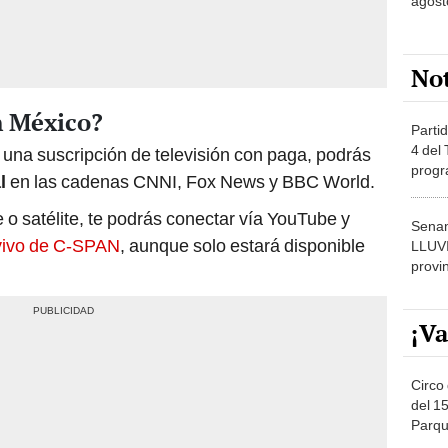
agost
No
n México?
Partid
4 del
 una suscripción de televisión con paga, podrás
progr
l
en las cadenas CNNI, Fox News y BBC World.
dónde
 o satélite, te podrás conectar vía YouTube y
Senam
 vivo de C-SPAN
, aunque solo estará disponible
LLUV
provi
¡Va
Circo 
del 15
Parqu
Migue