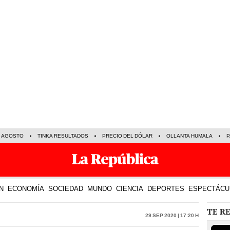
E AGOSTO
TINKA RESULTADOS
PRECIO DEL DÓLAR
OLLANTA HUMALA
P
N
ECONOMÍA
SOCIEDAD
MUNDO
CIENCIA
DEPORTES
ESPECTÁCU
TE R
29 Sep 2020 | 17:20 h