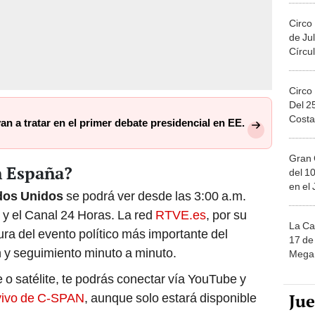
Circo
de Jul
Círcul
Circo
Del 2
Costa
n a tratar en el primer debate presidencial en EE.
Gran 
n España?
del 10
en el
dos Unidos
se podrá ver desde las 3:00 a.m.
 y el Canal 24 Horas. La red
RTVE.es
, por su
La Ca
ura del evento político más importante del
17 de 
 y seguimiento minuto a minuto.
Mega 
 o satélite, te podrás conectar vía YouTube y
Ju
 vivo de C-SPAN
, aunque solo estará disponible