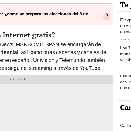
Te 
: ¿cómo se prepara las elecciones del 3 de
El ex
en Ar
anima
 Internet gratis?
bosqu
Patag
 News, MSNBC y C-SPAN se encargarán de
Los 3
idencial
, así como otras cadenas y canales de
mundo
 ver en español, Univisión y Telemundo también
vocal
Améri
edes seguir el streaming a través de YouTube.
Las ú
casi i
una d
muy s
Car
Carli