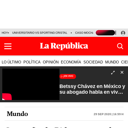
HOY
UNIVERSITARIO VS SPORTING CRISTAL
CASO MOCHASUELDOS
MIGUEL
LO ÚLTIMO
POLÍTICA
OPINIÓN
ECONOMÍA
SOCIEDAD
MUNDO
CIE
EN VIVO
Betssy Chávez en México y
su abogado habla en vivo |
Que No Se Te Olvide con
Carlos Cornejo
Mundo
29 Sep 2020 | 16:59 h