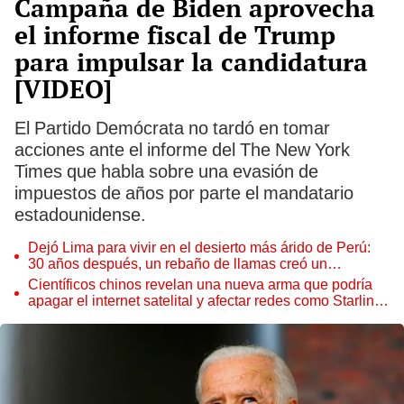
Campaña de Biden aprovecha
el informe fiscal de Trump
para impulsar la candidatura
[VIDEO]
El Partido Demócrata no tardó en tomar
acciones ante el informe del The New York
Times que habla sobre una evasión de
impuestos de años por parte el mandatario
estadounidense.
Dejó Lima para vivir en el desierto más árido de Perú:
30 años después, un rebaño de llamas creó un
sorprendente ecosistema
Científicos chinos revelan una nueva arma que podría
apagar el internet satelital y afectar redes como Starlink
de Elon Musk