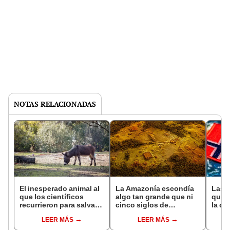
NOTAS RELACIONADAS
El inesperado animal al
La Amazonía escondía
Las 
que los científicos
algo tan grande que ni
que s
recurrieron para salvar
cinco siglos de
la de
la naturaleza: la
exploraciones lograron
pose
LEER MÁS
LEER MÁS
reintroducción de un
encontrarlo: el hallazgo
simil
asno salvaje está
podría cambiar todo lo