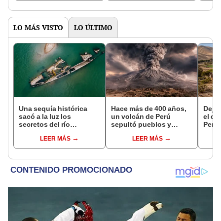
convirtiendo el desierto
que se sabía sobre su
en un paisaje con más
pasado
vida
LO MÁS VISTO
LO ÚLTIMO
Una sequía histórica
Hace más de 400 años,
Dejó 
sacó a la luz los
un volcán de Perú
el de
secretos del río
sepultó pueblos y
Perú:
Danubio: barcos de la
provocó uno de los
un re
LEER MÁS
LEER MÁS
Segunda Guerra
veranos más fríos de la
creó
Mundial, fósiles de
historia: sigue bajo
ecos
mamut y más
monitoreo