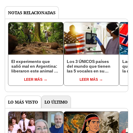
NOTAS RELACIONADAS
El experimento que
Los 3 ÚNICOS países
Las 
salió mal en Argentina:
del mundo que tienen
que s
liberaron este animal y
las 5 vocales en su
la de
ahora destruye los
nombre: América cuenta
pose
LEER MÁS
LEER MÁS
bosques milenarios de
con uno
simil
la Patagonia
LO MÁS VISTO
LO ÚLTIMO