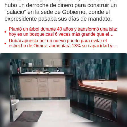
hubo un derroche de dinero para construir un
“palacio” en la sede de Gobierno, donde el
expresidente pasaba sus días de mandato.
Plantó un árbol durante 40 años y transformó una isla:
hoy es un bosque casi 6 veces más grande que el
Parque de las Leyendas
Dubái apuesta por un nuevo puerto para evitar el
estrecho de Ormuz: aumentará 13% su capacidad y
reforzará el comercio mundial