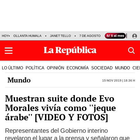
HOY
OLLANTA HUMALA
JANET TELLO
7 DE AGOSTO
TINKA RESULTADOS
LO ÚLTIMO
POLÍTICA
OPINIÓN
ECONOMÍA
SOCIEDAD
MUNDO
CIE
Mundo
15 Nov 2019 | 18:36 h
Muestran suite donde Evo
Morales vivía como ''jeque
árabe'' [VIDEO Y FOTOS]
Representantes del Gobierno interino
revelaron el lugar a la prensa y señalaron que