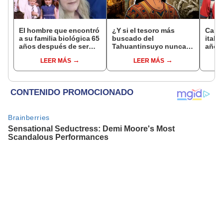
El hombre que encontró
¿Y si el tesoro más
Carlo
a su familia biológica 65
buscado del
itali
años después de ser
Tahuantinsuyo nunca
años
abandonado: "Siento
estuvo donde todos
Influ
LEER MÁS
LEER MÁS
compasión por mi
pensaban? Una nueva
Catól
madre, hizo lo que
teoría reabre el misterio
pudo"
de Atahualpa