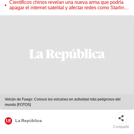
sorprendente ecosistema
Científicos chinos revelan una nueva arma que podría
apagar el internet satelital y afectar redes como Starlink
de Elon Musk
Volcán de Fuego: Conoce los volcanes en actividad más peligrosos del
mundo [FOTOS]
La República
Compartir