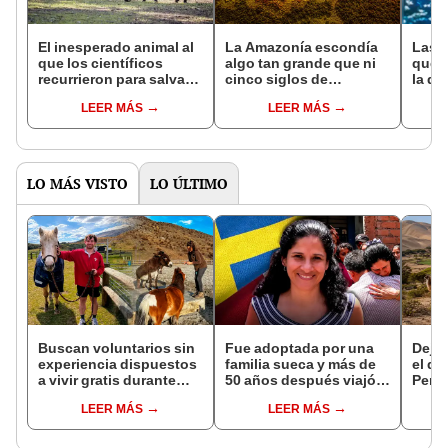
El inesperado animal al
La Amazonía escondía
Las 
que los científicos
algo tan grande que ni
que s
recurrieron para salvar
cinco siglos de
la de
la naturaleza: la
exploraciones lograron
pose
LEER MÁS
LEER MÁS
reintroducción de un
encontrarlo: el hallazgo
simil
asno salvaje está
podría cambiar todo lo
convirtiendo el desierto
que se sabía sobre su
en un paisaje con más
pasado
vida
LO MÁS VISTO
LO ÚLTIMO
Buscan voluntarios sin
Fue adoptada por una
Dejó 
experiencia dispuestos
familia sueca y más de
el de
a vivir gratis durante
50 años después viajó a
Perú:
una semana: para
Sudamérica en busca de
un re
LEER MÁS
LEER MÁS
cuidar caballos, burros
sus raíces: "Encontré
creó
y otros animales
esa parte faltante"
ecos
rescatados en un