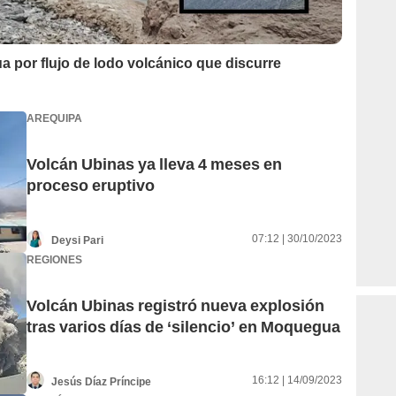
 por flujo de lodo volcánico que discurre
AREQUIPA
Volcán Ubinas ya lleva 4 meses en
proceso eruptivo
07:12 | 30/10/2023
Deysi Pari
REGIONES
Volcán Ubinas registró nueva explosión
tras varios días de ‘silencio’ en Moquegua
16:12 | 14/09/2023
Jesús Díaz Príncipe