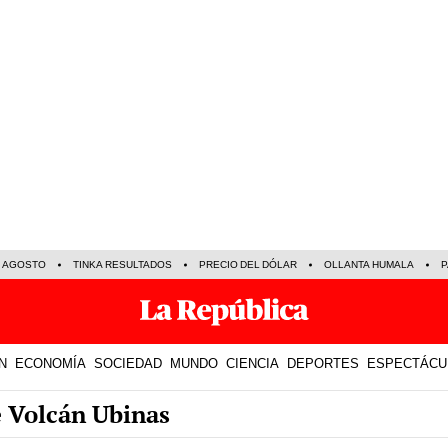
E AGOSTO
TINKA RESULTADOS
PRECIO DEL DÓLAR
OLLANTA HUMALA
P
N
ECONOMÍA
SOCIEDAD
MUNDO
CIENCIA
DEPORTES
ESPECTÁCU
e Volcán Ubinas