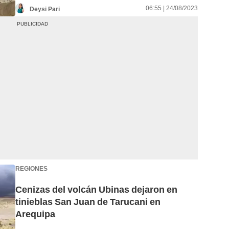
06:55 | 24/08/2023
Deysi Pari
REGIONES
Cenizas del volcán Ubinas dejaron en
tinieblas San Juan de Tarucani en
Arequipa