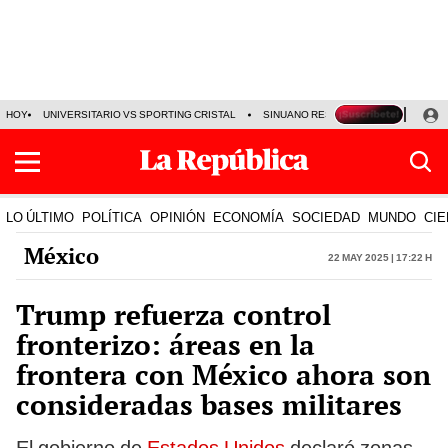
HOY
UNIVERSITARIO VS SPORTING CRISTAL
SINUANO RESULTADOS HOY
CA
LO ÚLTIMO
POLÍTICA
OPINIÓN
ECONOMÍA
SOCIEDAD
MUNDO
CIE
México
22 May 2025 | 17:22 h
Trump refuerza control
fronterizo: áreas en la
frontera con México ahora son
consideradas bases militares