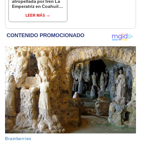
atropellada por tren La
Emperatriz en Coahuila
por intentar tomar una
LEER MÁS
foto