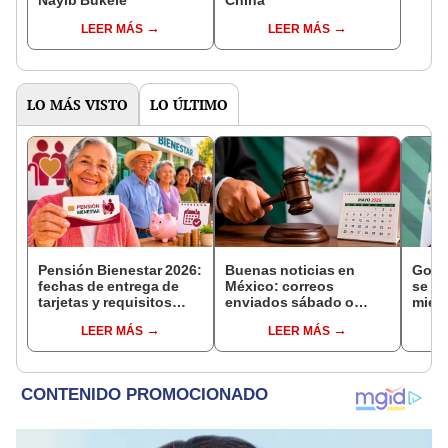
Nayib Bukele
China
LEER MÁS
LEER MÁS
LO MÁS VISTO
LO ÚLTIMO
Pensión Bienestar 2026:
Buenas noticias en
Gobe
fechas de entrega de
México: correos
se se
tarjetas y requisitos
enviados sábado o
mien
para nuevos
domingo en juicios de
inves
LEER MÁS
LEER MÁS
beneficiarios
amparo serán válidos
narco
desde el siguiente día
cont
hábil