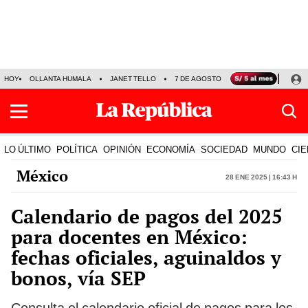
HOY
OLLANTA HUMALA
JANET TELLO
7 DE AGOSTO
TINKA RESULTADOS
LO ÚLTIMO
POLÍTICA
OPINIÓN
ECONOMÍA
SOCIEDAD
MUNDO
CIE
México
28 Ene 2025 | 16:43 h
Calendario de pagos del 2025
para docentes en México:
fechas oficiales, aguinaldos y
bonos, vía SEP