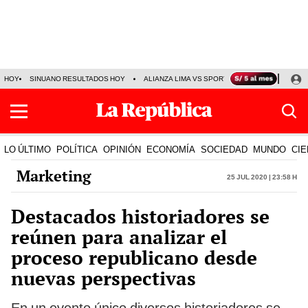
HOY
SINUANO RESULTADOS HOY
ALIANZA LIMA VS SPORT BOYS
JORGE MES
LO ÚLTIMO
POLÍTICA
OPINIÓN
ECONOMÍA
SOCIEDAD
MUNDO
CIE
Marketing
25 Jul 2020 | 23:58 h
Destacados historiadores se
reúnen para analizar el
proceso republicano desde
nuevas perspectivas