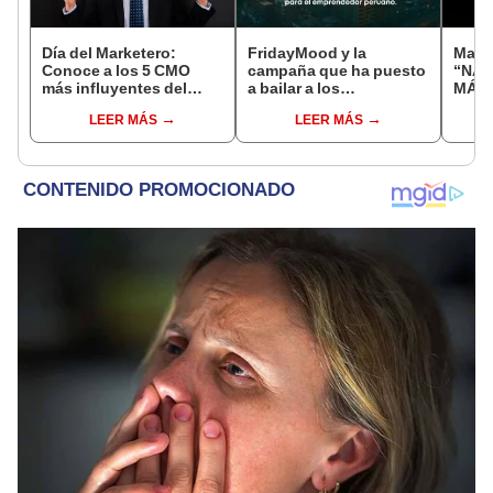
Día del Marketero:
FridayMood y la
Magit
Conoce a los 5 CMO
campaña que ha puesto
“NA
más influyentes del
a bailar a los
MÁGI
mundo según Forbes
emprendedores
febre
LEER MÁS
LEER MÁS
peruanos de la mano de
Plaza
Wally