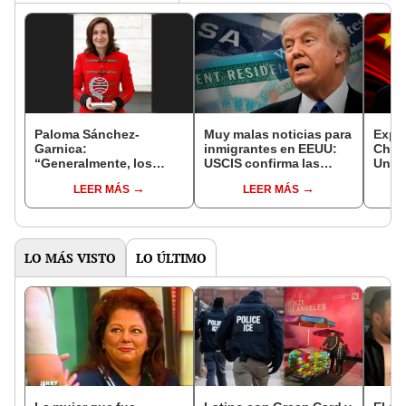
Paloma Sánchez-
Muy malas noticias para
Exper
Garnica:
inmigrantes en EEUU:
China
“Generalmente, los
USCIS confirma las
Unid
críticos están cargados
razones por las que
Haban
LEER MÁS
LEER MÁS
de prejuicios, sobre
pueden perder la Green
chin
todo contra las
Card en 2025
escritoras”
LO MÁS VISTO
LO ÚLTIMO