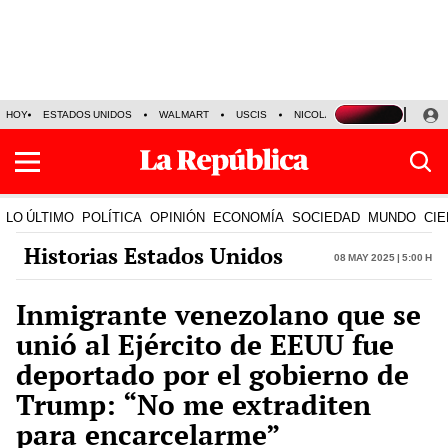
HOY
ESTADOS UNIDOS
WALMART
USCIS
NICOLÁS MADURO
P-8 PO
LO ÚLTIMO
POLÍTICA
OPINIÓN
ECONOMÍA
SOCIEDAD
MUNDO
CIE
Historias Estados Unidos
08 May 2025 | 5:00 h
Inmigrante venezolano que se
unió al Ejército de EEUU fue
deportado por el gobierno de
Trump: “No me extraditen
para encarcelarme”