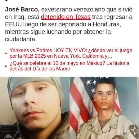
José Barco,
exveterano venezolano que sirvió
en Iraq, está
detenido en Texas
tras regresar a
EEUU luego de ser deportado a Honduras,
mientras sigue luchando por obtener la
ciudadanía.
Yankees vs Padres HOY EN VIVO: ¿dónde ver el juego
por la MLB 2025 en Nueva York, California y
Latinoamérica?
¿Qué se celebra el 10 de mayo en México? La historia
detrás del Día de las Madre