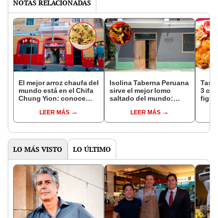
NOTAS RELACIONADAS
El mejor arroz chaufa del
Isolina Taberna Peruana
Taste
mundo está en el Chifa
sirve el mejor lomo
3 co
Chung Yion: conoce
saltado del mundo:
figur
sus precios, carta y
¿cuál es su carta de
mejor
LEER MÁS
LEER MÁS
ubicación
precios?
del 
LO MÁS VISTO
LO ÚLTIMO