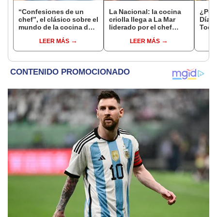
“Confesiones de un
La Nacional: la cocina
¿Por 
chef”, el clásico sobre el
criolla llega a La Mar
Día d
mundo de la cocina de
liderado por el chef
Todos
Anthony Bourdain
Rafael Piqueras
esta
LEER MÁS
LEER MÁS