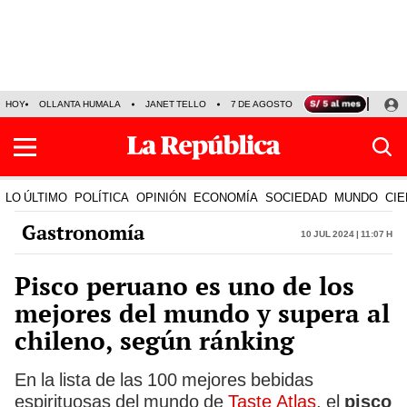
HOY
OLLANTA HUMALA
JANET TELLO
7 DE AGOSTO
TINKA RESULTADOS
LO ÚLTIMO
POLÍTICA
OPINIÓN
ECONOMÍA
SOCIEDAD
MUNDO
CIE
Gastronomía
10 Jul 2024 | 11:07 h
Pisco peruano es uno de los
mejores del mundo y supera al
chileno, según ránking
En la lista de las 100 mejores bebidas
espirituosas del mundo de
Taste Atlas
, el
pisco