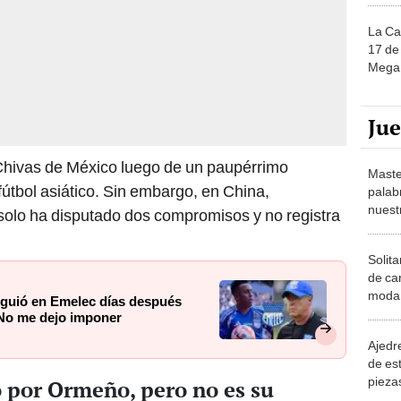
La Ca
17 de 
Mega 
Ju
hivas de México luego de un paupérrimo
Maste
fútbol asiático. Sin embargo, en China,
palab
nuest
solo ha disputado dos compromisos y no registra
Solita
de ca
moda.
siguió en Emelec días después
demue
 No me dejo imponer
Ajedre
de es
piezas
 por Ormeño, pero no es su
consi