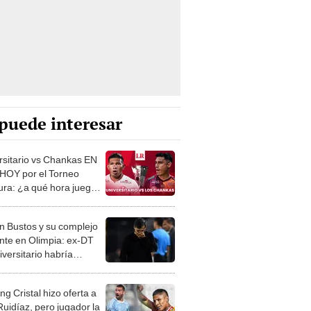
puede interesar
rsitario vs Chankas EN
HOY por el Torneo
ura: ¿a qué hora juegan
 fecha 19 de la Liga 1
?
n Bustos y su complejo
nte en Olimpia: ex-DT
iversitario habría
do ultimátum de la
ncia
ng Cristal hizo oferta a
Ruidíaz, pero jugador la