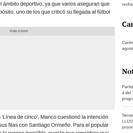
el ámbito deportivo, ya que varios aseguran que
recha
Grau 
ósito, uno de los que criticó su llegada al fútbol
Car
Carli
agost
No
Partid
4 del
progr
dónde
Senam
 'Línea de cinco', Manco cuestionó la intención
LLUV
e sus filas con Santiago Ormeño. Para el popular
provi
ro le parece increíble, puesto que considera que