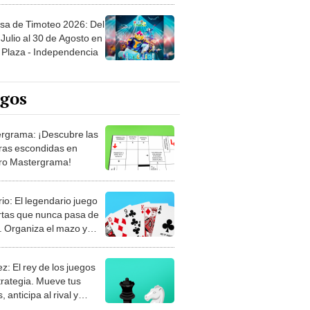
sa de Timoteo 2026: Del
Julio al 30 de Agosto en
Plaza - Independencia
egos
rgrama: ¡Descubre las
ras escondidas en
ro Mastergrama!
rio: El legendario juego
rtas que nunca pasa de
 Organiza el mazo y
stra tu habilidad.
z: El rey de los juegos
trategia. Mueve tus
, anticipa al rival y
gue el jaque mate.