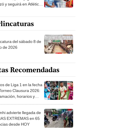
zó y seguirá en Atlético
hasta fin de año
lincaturas
ncatura del sábado 8 de
o de 2026
tas Recomendadas
os de Liga 1 en la fecha
 Torneo Clausura 2026:
amación, horarios y
 ver
hi advierte llegada de
IAS EXTREMAS en 65
ncias desde HOY