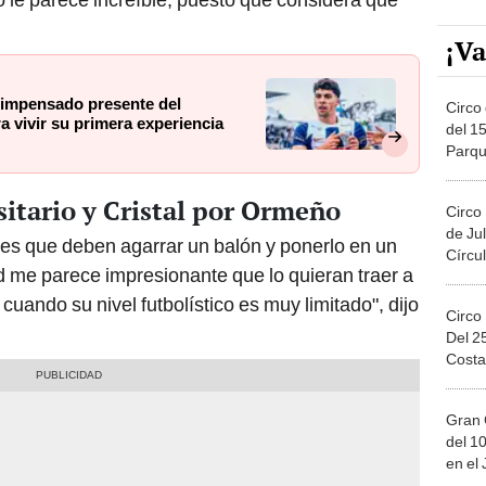
¡Va
 impensado presente del
Circo 
a vivir su primera experiencia
del 15
Parqu
Migue
sitario y Cristal por Ormeño
Circo
de Jul
res que deben agarrar un balón y ponerlo en un
Círcul
ad me parece impresionante que lo quieran traer a
 cuando su nivel futbolístico es muy limitado", dijo
Circo
Del 2
Costa
Gran 
del 10
en el