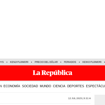
OYS
KENJI FUJIMORI
PRECIO DEL DÓLAR
FERIADOS
KEIKO FUJIMORI
N
ECONOMÍA
SOCIEDAD
MUNDO
CIENCIA
DEPORTES
ESPECTÁCU
12 Jul 2025 | 9:31 h