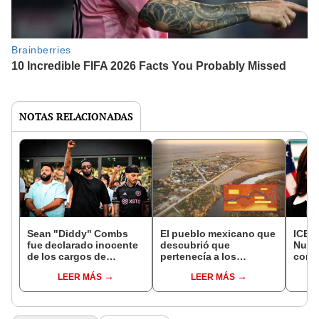
NOTAS RELACIONADAS
Sean "Diddy" Combs
El pueblo mexicano que
ICE y
fue declarado inocente
descubrió que
Nueva
de los cargos de
pertenecía a los
contr
extorsión y tráfico
Estados Unidos: hoy es
radic
LEER MÁS
LEER MÁS
sexual, pero podría ir 20
una de las fronteras más
polít
años a prisión por otros
vigiladas del mundo
Kath
delitos