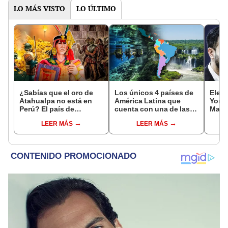
LO MÁS VISTO
LO ÚLTIMO
¿Sabías que el oro de
Los únicos 4 países de
Elec
Atahualpa no está en
América Latina que
York 
Perú? El país de
cuenta con una de las
Mamd
Latinoamérica donde
mayores reservas de
alcal
LEER MÁS
LEER MÁS
ocultan el tesoro
agua de la Tierra
un fu
deseado por españoles
Trum