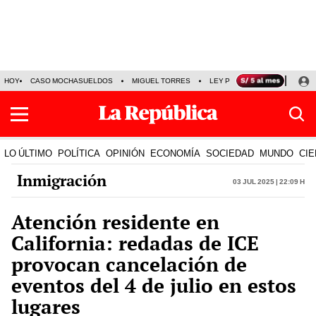
HOY
CASO MOCHASUELDOS
MIGUEL TORRES
LEY PULPÍN
PRECIO DEL
LO ÚLTIMO
POLÍTICA
OPINIÓN
ECONOMÍA
SOCIEDAD
MUNDO
CIE
Inmigración
03 Jul 2025 | 22:09 h
Atención residente en
California: redadas de ICE
provocan cancelación de
eventos del 4 de julio en estos
lugares