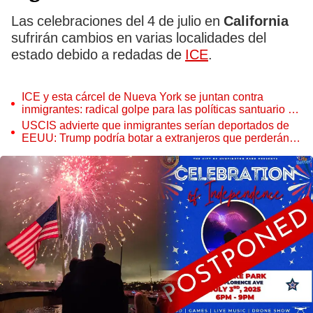
Las celebraciones del 4 de julio en
California
sufrirán cambios en varias localidades del
estado debido a redadas de
ICE
.
ICE y esta cárcel de Nueva York se juntan contra
inmigrantes: radical golpe para las políticas santuario de
Kathy Hochul
USCIS advierte que inmigrantes serían deportados de
EEUU: Trump podría botar a extranjeros que perderán
este estatus en julio