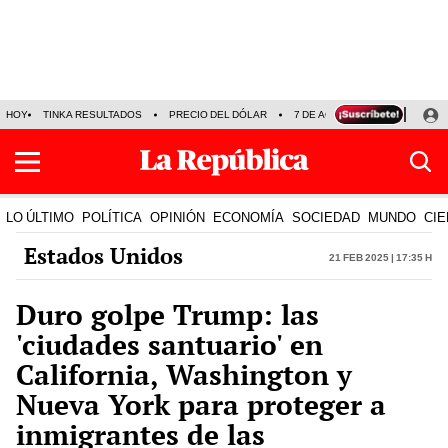
HOY
TINKA RESULTADOS
PRECIO DEL DÓLAR
7 DE AGOSTO
OLLANTA H
LO ÚLTIMO
POLÍTICA
OPINIÓN
ECONOMÍA
SOCIEDAD
MUNDO
CIE
Estados Unidos
21 Feb 2025 | 17:35 h
Duro golpe Trump: las
'ciudades santuario' en
California, Washington y
Nueva York para proteger a
inmigrantes de las