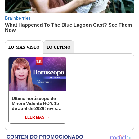
LO MÁS VISTO
LO ÚLTIMO
Último horóscopo de
Mhoni Vidente HOY, 15
de abril de 2026: revisa
las predicciones de tu
LEER MÁS
signo y entérate si te
espera un día
afortunado