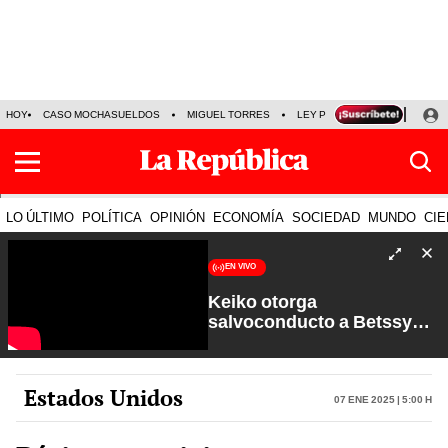
HOY
CASO MOCHASUELDOS
MIGUEL TORRES
LEY PULPÍN
PRECIO DEL
LO ÚLTIMO
POLÍTICA
OPINIÓN
ECONOMÍA
SOCIEDAD
MUNDO
CIE
EN VIVO
Keiko otorga
salvoconducto a Betssy
Chávez y renuevan
Petroperú | Sin Guion con
Rosa María Palacios
Estados Unidos
07 Ene 2025 | 5:00 h