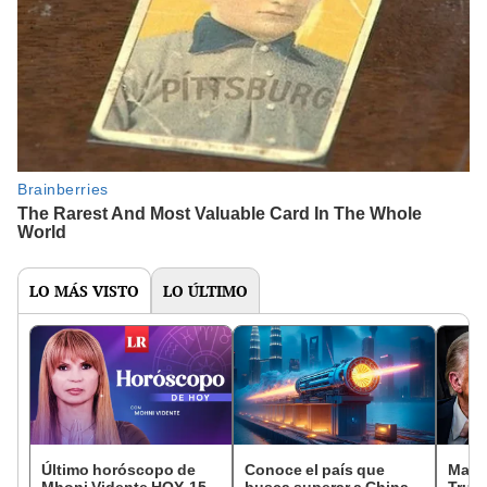
LO MÁS VISTO
LO ÚLTIMO
Último horóscopo de
Conoce el país que
Malas