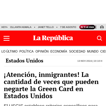
HOY
OLLANTA HUMALA
JANET TELLO
7 DE AGOSTO
TINKA RESULTADOS
LO ÚLTIMO
POLÍTICA
OPINIÓN
ECONOMÍA
SOCIEDAD
MUNDO
CIE
Estados Unidos
13 Nov 2024 | 10:10 h
¡Atención, inmigrantes! La
cantidad de veces que pueden
negarte la Green Card en
Estados Unidos