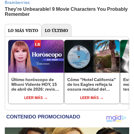
LO MÁS VISTO
LO ÚLTIMO
Último horóscopo de
Cómo "Hotel California"
Esto 
Mhoni Vidente HOY, 15
de los Eagles refleja la
mone
de abril de 2026: revisa
oscura realidad del
tesor
las predicciones de tu
sueño americano en
quién
LEER MÁS
LEER MÁS
signo y entérate si te
Estados Unidos
cómo
espera un día
legal
afortunado