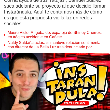
Con la ayuda de sus 'ratujas', Samuel Suárez
saca adelante su proyecto al que decidió llamar
Instarándula. Aquí te contamos más de cómo
es que esta propuesta vio la luz en redes
sociales.
Muere Víctor Angobaldo, expareja de Shirley Cherres,
en trágico accidente en Cañete
Naldy Saldaña aclara si mantuvo relación sentimental
con director de La Bella Luz tras denunciarlo por
tocamientos: “Me parece muy bajo”