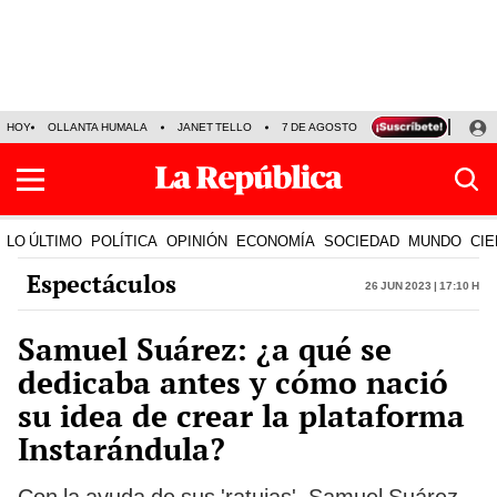
HOY
OLLANTA HUMALA
JANET TELLO
7 DE AGOSTO
TINKA RESULTADOS
LO ÚLTIMO
POLÍTICA
OPINIÓN
ECONOMÍA
SOCIEDAD
MUNDO
CIE
Espectáculos
26 Jun 2023 | 17:10 h
Samuel Suárez: ¿a qué se
dedicaba antes y cómo nació
su idea de crear la plataforma
Instarándula?