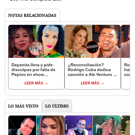
NOTAS RELACIONADAS
Dayanita llora y pide
¿Reconciliación?
Rodr
disculpas por falta de
Rodrigo Cuba dedica
haber
Pepino en show
canción a Ale Venturo y
con A
cómico: "Se merecen
edita emotivo mensaje
"Bus
LEER MÁS
LEER MÁS
todo el respeto"
dedicado a ella
para
LO MÁS VISTO
LO ÚLTIMO