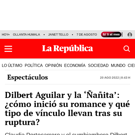
HOY
OLLANTA HUMALA
JANET TELLO
7 DE AGOSTO
TINKA RESULTADOS
LO ÚLTIMO
POLÍTICA
OPINIÓN
ECONOMÍA
SOCIEDAD
MUNDO
CIE
Espectáculos
20 Ago 2022 | 8:43 h
Dilbert Aguilar y la ‘Ñañita’:
¿cómo inició su romance y qué
tipo de vínculo llevan tras su
ruptura?