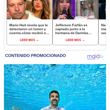
Mario Hart revela que le
Jefferson Farfán es
Naldy
detectaron un tumor y
captado junto a la
mant
cuenta cómo recibió el
hermana de Darinka
senti
diagnóstico: "Dolores
Ramírez mientras Xiomy
de La
LEER MÁS
LEER MÁS
muy fuertes..."
Kanashiro trabajaba: “Él
denun
tiene sus…”
toca
pare