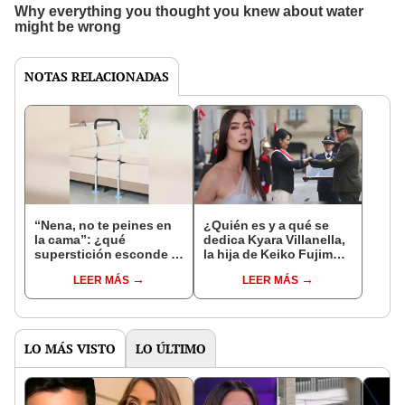
NOTAS RELACIONADAS
“Nena, no te peines en
¿Quién es y a qué se
la cama”: ¿qué
dedica Kyara Villanella,
superstición esconde la
la hija de Keiko Fujimori
famosa frase de los
que le dio la contra a
LEER MÁS
LEER MÁS
Enanitos Verdes?
nivel nacional?
LO MÁS VISTO
LO ÚLTIMO