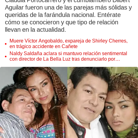
Claudia Portocarrero y el cumbiambero Dilbert
Aguilar fueron una de las parejas más sólidas y
queridas de la farándula nacional. Entérate
cómo se conocieron y que tipo de relación
llevan en la actualidad.
Muere Víctor Angobaldo, expareja de Shirley Cherres,
en trágico accidente en Cañete
Naldy Saldaña aclara si mantuvo relación sentimental
con director de La Bella Luz tras denunciarlo por
tocamientos: “Me parece muy bajo”