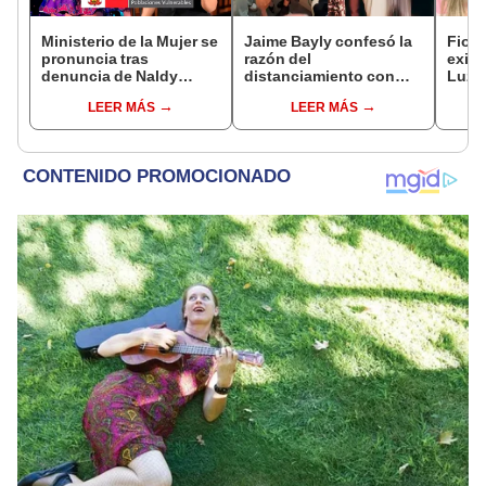
Ministerio de la Mujer se
Jaime Bayly confesó la
Fiore
pronuncia tras
razón del
exint
denuncia de Naldy
distanciamiento con
Luz, 
Saldaña contra director
sus hijas tras sacarlas
Salda
LEER MÁS
LEER MÁS
de La Bella Luz por
del departamento
por 
presuntos tocamientos
donde vivían junto a su
toca
indebidos
madre
"Hay 