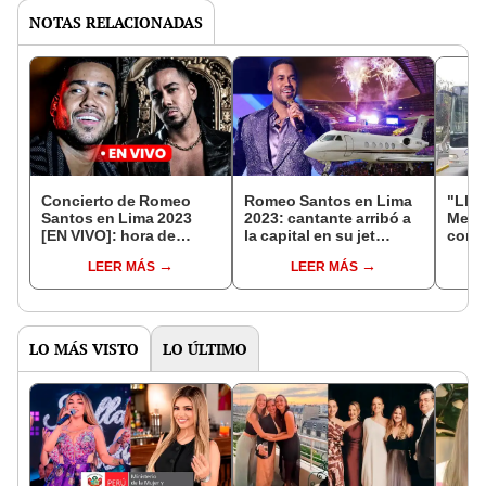
NOTAS RELACIONADAS
Concierto de Romeo
Romeo Santos en Lima
"Llé
Santos en Lima 2023
2023: cantante arribó a
Metro
[EN VIVO]: hora de
la capital en su jet
corre
ingreso, fechas, setlist,
privado para sus 4
servi
LEER MÁS
LEER MÁS
entradas y zonas
conciertos
conc
Sant
LO MÁS VISTO
LO ÚLTIMO