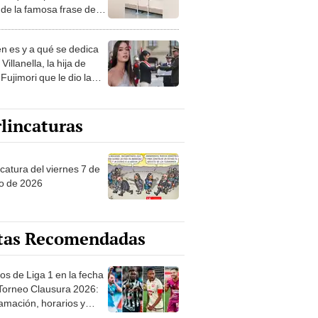
de la famosa frase de
nanitos Verdes?
n es y a qué se dedica
Villanella, la hija de
Fujimori que le dio la
 a nivel nacional?
lincaturas
catura del viernes 7 de
o de 2026
tas Recomendadas
os de Liga 1 en la fecha
 Torneo Clausura 2026:
amación, horarios y
 ver