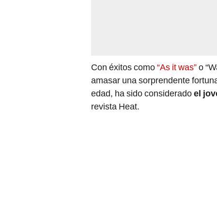
Con éxitos como
“As it was”
o “W
amasar una sorprendente fortuna
edad, ha sido considerado
el jo
revista Heat.