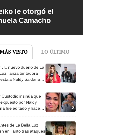
iko le otorgó el
anuela Camacho
 MÁS VISTO
LO ÚLTIMO
 Jr., nuevo dueño de La
 Luz, lanza tentadora
1
esta a Naldy Saldaña
denuncia por
ientos: “Va a haber otro
 Custodio insinúa que
e ley”
 expuesto por Naldy
2
ña fue editado y hace
e advertencia: “Lo
inara la justicia”
ntes de La Bella Luz
n en llanto tras ataques