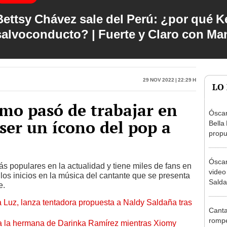
Bettsy Chávez sale del Perú: ¿por qué Ke
salvoconducto? | Fuerte y Claro con M
29 Nov 2022 | 22:29 h
LO
ómo pasó de trabajar en
Óscar
ser un ícono del pop a
Bella
propu
tras 
tocam
Óscar
tipo d
ás populares en la actualidad y tiene miles de fans en
video
os inicios en la música del cantante que se presenta
Salda
e.
fuert
a Luz, lanza tentadora propuesta a Naldy Saldaña tras
determ
Canta
rompe
 a la hermana de Darinka Ramírez mientras Xiomy