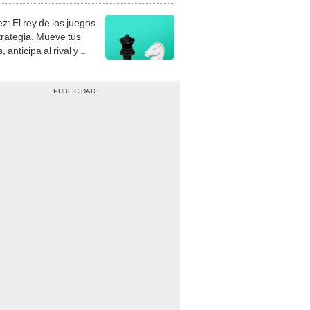
z: El rey de los juegos
trategia. Mueve tus
, anticipa al rival y
gue el jaque mate.