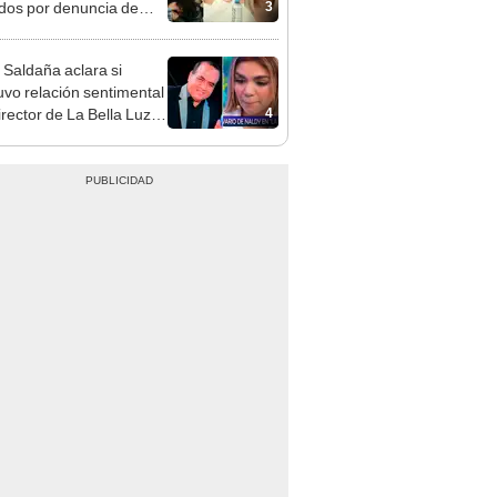
3
idos por denuncia de
 Saldaña: “Paren, por
”
 Saldaña aclara si
vo relación sentimental
4
irector de La Bella Luz
denunciarlo por
ientos: “Me parece muy