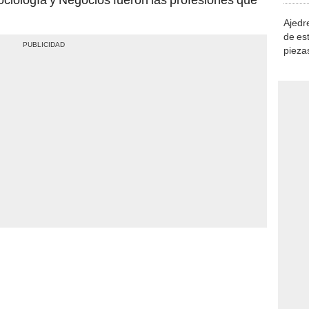
Ajedre
de es
piezas
consi