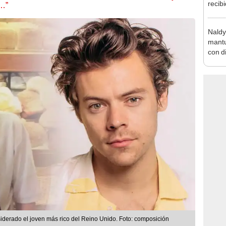
recib
s…”
Naldy
favor
Naldy
mantu
con d
tras 
tocam
bajo”
siderado el joven más rico del Reino Unido. Foto: composición