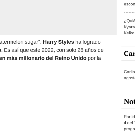
escon
los E
¿Quié
Kyara 
Keiko 
contra
atermelon sugar”,
Harry Styles
ha logrado
. Es así que este 2022, con solo 28 años de
Car
ven más millonario del Reino Unido
por la
Carlin
agost
No
Partid
4 del
progr
dónde