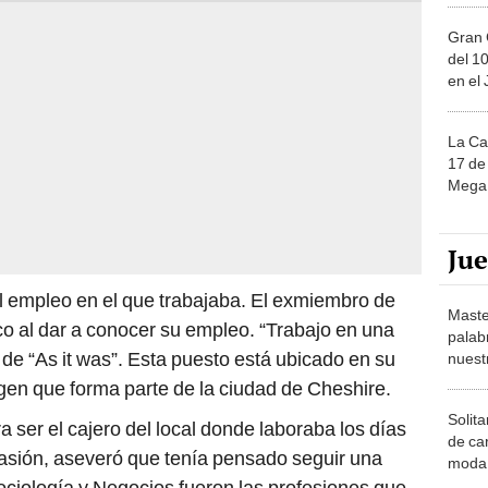
Gran 
del 10
en el
La Ca
17 de 
Mega 
Ju
 el empleo en el que trabajaba. El exmiembro de
Maste
co al dar a conocer su empleo. “Trabajo en una
palab
 de “As it was”. Esta puesto está ubicado en su
nuest
gen que forma parte de la ciudad de Cheshire.
Solita
a ser el cajero del local donde laboraba los días
de ca
sión, aseveró que tenía pensado seguir una
moda.
demue
Sociología y Negocios fueron las profesiones que