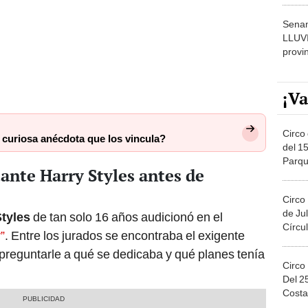
Senam
LLUV
provi
¡Va
Circo 
a curiosa anécdota que los vincula?
del 15
Parqu
tante Harry Styles antes de
Migue
Circo
de Jul
Styles
de tan solo 16 años audicionó en el
Círcul
”
. Entre los jurados se encontraba el exigente
preguntarle a qué se dedicaba y qué planes tenía
Circo
Del 2
Costa