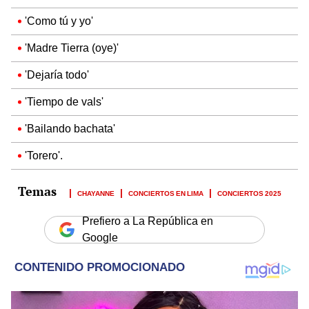
'Como tú y yo'
'Madre Tierra (oye)'
'Dejaría todo'
'Tiempo de vals'
'Bailando bachata'
'Torero'.
CHAYANNE
CONCIERTOS EN LIMA
CONCIERTOS 2025
Prefiero a La República en
Google