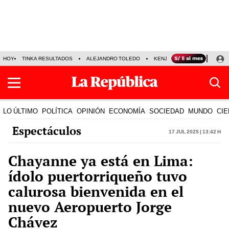
HOY
TINKA RESULTADOS
ALEJANDRO TOLEDO
KENJI FUJIMORI
PRECIO
LO ÚLTIMO
POLÍTICA
OPINIÓN
ECONOMÍA
SOCIEDAD
MUNDO
CIE
Espectáculos
17 Jul 2025 | 13:42 h
Chayanne ya está en Lima:
ídolo puertorriqueño tuvo
calurosa bienvenida en el
nuevo Aeropuerto Jorge
Chávez