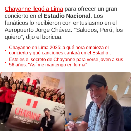
Chayanne llegó a Lima
para ofrecer un gran
concierto en el
Estadio Nacional.
Los
fanáticos lo recibieron con entusiasmo en el
Aeropuerto Jorge Chávez. “Saludos, Perú, los
quiero”, dijo el boricua.
Chayanne en Lima 2025: a qué hora empieza el
concierto y qué canciones cantará en el Estadio
Nacional
Este es el secreto de Chayanne para verse joven a sus
56 años: "Así me mantengo en forma"