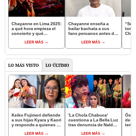
Chayanne en Lima 2025:
Chayanne enseña a
“Ser
a qué hora empieza el
bailar bachata a sus
torer
concierto y qué
fans peruanos antes de
Chay
canciones cantará en el
sus conciertos en Lima
letra
LEER MÁS
LEER MÁS
Estadio Nacional
y Arequipa
canc
comu
LO MÁS VISTO
LO ÚLTIMO
Keiko Fujimori defiende
'La Chola Chabuca'
Óscar
a sus hijas Kyara y Kaori
cuestiona a La Bella Luz
de La
y responde a quienes la
tras denuncia de Naldy
tenta
llaman ‘suegra’ en vivo:
y lanza urgente llamado:
Naldy
LEER MÁS
LEER MÁS
“No pueden decirme”
"Necesitamos justicia"
denu