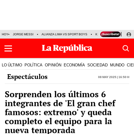
HOY
JORGE MESSI
ALIANZA LIMA VS SPORT BOYS
KENJI FUJIMORI
PRE
LO ÚLTIMO
POLÍTICA
OPINIÓN
ECONOMÍA
SOCIEDAD
MUNDO
CIE
Espectáculos
08 May 2025 | 16:50 h
Sorprenden los últimos 6
integrantes de 'El gran chef
famosos: extremo' y queda
completo el equipo para la
nueva temporada