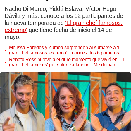
Nacho Di Marco, Yiddá Eslava, Víctor Hugo
Dávila y más: conoce a los 12 participantes de
la nueva temporada de
'El gran chef famosos:
extremo'
que tiene fecha de inicio el 14 de
mayo.
Melissa Paredes y Zumba sorprenden al sumarse a ‘El
gran chef famosos: extremo’: conoce a los 6 primeros
participantes
Renato Rossini revela el duro momento que vivió en 'El
gran chef famosos' por sufrir Parkinson: "Me decían
lento"