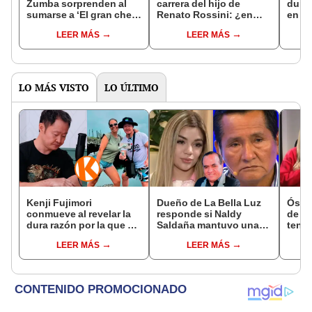
Zumba sorprenden al
carrera del hijo de
duro
sumarse a ‘El gran chef
Renato Rossini: ¿en
en 'E
famosos: extremo’:
qué importante empresa
famos
LEER MÁS
LEER MÁS
conoce a los 6 primeros
trabajó y dónde
Park
participantes
estudió?
lento
LO MÁS VISTO
LO ÚLTIMO
Kenji Fujimori
Dueño de La Bella Luz
Óscar
conmueve al revelar la
responde si Naldy
de La
dura razón por la que no
Saldaña mantuvo una
tenta
tiene hijos con su
relación con el
Naldy
LEER MÁS
LEER MÁS
esposa Erika Muñóz: "El
exdirector musical: “No
denu
proceso judicial"
me consta”
tocam
haber