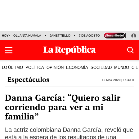
HOY
OLLANTA HUMALA
JANET TELLO
7 DE AGOSTO
TINKA RESULTADOS
LO ÚLTIMO
POLÍTICA
OPINIÓN
ECONOMÍA
SOCIEDAD
MUNDO
CIE
Espectáculos
12 May 2020 | 15:43 h
Danna García: “Quiero salir
corriendo para ver a mi
familia”
La actriz colombiana Danna García, reveló que
está a la espera de los resultados de una