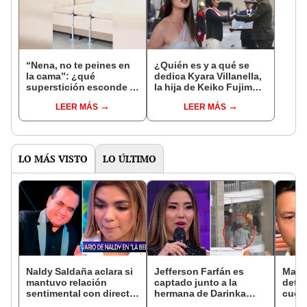
“Nena, no te peines en
¿Quién es y a qué se
la cama”: ¿qué
dedica Kyara Villanella,
superstición esconde la
la hija de Keiko Fujimori
famosa frase de los
que le dio la contra a
LEER MÁS
LEER MÁS
Enanitos Verdes?
nivel nacional?
LO MÁS VISTO
LO ÚLTIMO
Naldy Saldaña aclara si
Jefferson Farfán es
Mario
mantuvo relación
captado junto a la
detec
sentimental con director
hermana de Darinka
cuent
de La Bella Luz tras
Ramírez mientras Xiomy
diagn