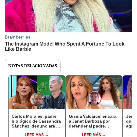
NOTAS RELACIONADAS
Carlos Morales, padre
Gisela Valcárcel encara
Jessi
biológico de Cassandra
a Janet Barboza por
que 
Sánchez, denunciará a
defender al padre
agred
Magaly Medina por
biológico de Cassandra
Moral
LEER MÁS
LEER MÁS
difamarlo, según Jorge
Sánchez: "Jamás estaré
Cass