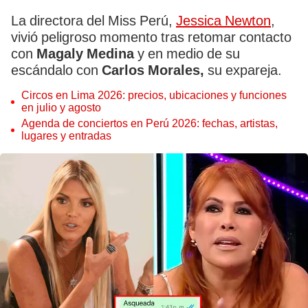
La directora del Miss Perú,
Jessica Newton
,
vivió peligroso momento tras retomar contacto
con
Magaly Medina
y en medio de su
escándalo con
Carlos Morales,
su expareja.
Circos en Lima 2026: precios, ubicaciones y funciones
en julio y agosto
Agenda de conciertos en Perú 2026: fechas, artistas,
lugares y entradas