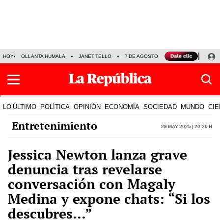
HOY
OLLANTA HUMALA
JANET TELLO
7 DE AGOSTO
TINKA RESULTADOS
LO ÚLTIMO
POLÍTICA
OPINIÓN
ECONOMÍA
SOCIEDAD
MUNDO
CIE
Entretenimiento
29 May 2025 | 20:20 h
Jessica Newton lanza grave
denuncia tras revelarse
conversación con Magaly
Medina y expone chats: “Si los
descubres…”