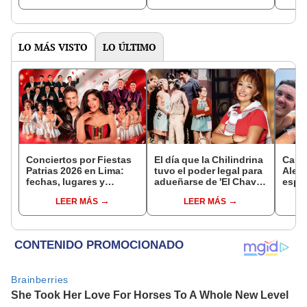
Ugarte
de acuerdo"
"Salí
casa
LO MÁS VISTO
LO ÚLTIMO
Conciertos por Fiestas
El día que la Chilindrina
Carlo
Patrias 2026 en Lima:
tuvo el poder legal para
Aleja
fechas, lugares y
adueñarse de 'El Chavo
espos
entradas para Corazón
del 8', pero decidió no
Surco
LEER MÁS
LEER MÁS
Serrano, Deyvis Orosco,
hacerlo
histo
Vibra Perú 2026 y más