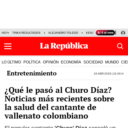
HOY
TINKA RESULTADOS
ALEJANDRO TOLEDO
KENJI FUJIMORI
PRECIO
LO ÚLTIMO
POLÍTICA
OPINIÓN
ECONOMÍA
SOCIEDAD
MUNDO
CIE
Entretenimiento
18 Abr 2025 | 22:06 h
¿Qué le pasó al Churo Díaz?
Noticias más recientes sobre
la salud del cantante de
vallenato colombiano