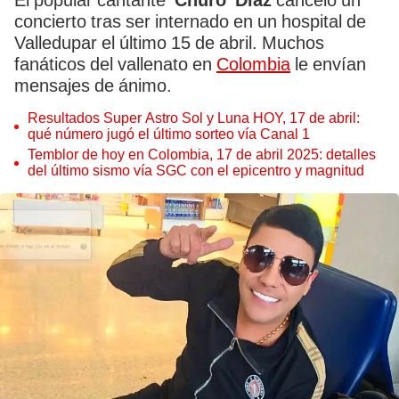
El popular cantante
'Churo' Díaz
canceló un
concierto tras ser internado en un hospital de
Valledupar el último 15 de abril. Muchos
fanáticos del vallenato en
Colombia
le envían
mensajes de ánimo.
Resultados Super Astro Sol y Luna HOY, 17 de abril:
qué número jugó el último sorteo vía Canal 1
Temblor de hoy en Colombia, 17 de abril 2025: detalles
del último sismo vía SGC con el epicentro y magnitud