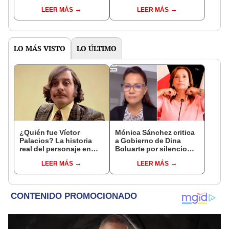
el último sorteo vía
sismo vía SGC con el
LEER MÁS
LEER MÁS
Canal 1
epicentro y magnitud
LO MÁS VISTO
LO ÚLTIMO
¿Quién fue Víctor
Mónica Sánchez critica
Palacios? La historia
a Gobierno de Dina
real del personaje en
Boluarte por silencio
'Chespirito: Sin querer
ante a casos de
LEER MÁS
LEER MÁS
queriendo'
violación de 500
escolares awajún