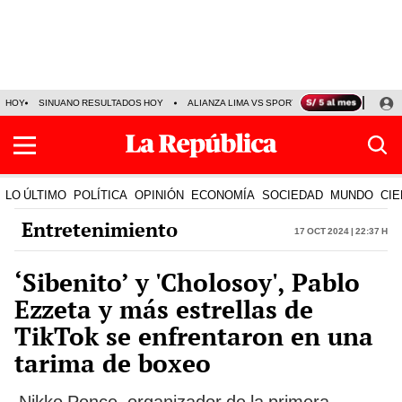
HOY
SINUANO RESULTADOS HOY
ALIANZA LIMA VS SPORT BOYS
JORGE MES
LO ÚLTIMO
POLÍTICA
OPINIÓN
ECONOMÍA
SOCIEDAD
MUNDO
CIE
Entretenimiento
17 Oct 2024 | 22:37 h
‘Sibenito’ y 'Cholosoy', Pablo
Ezzeta y más estrellas de
TikTok se enfrentaron en una
tarima de boxeo