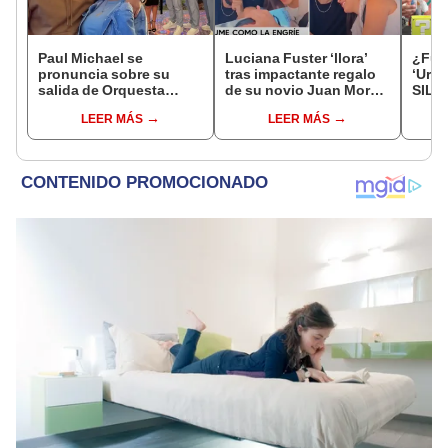
Paul Michael se
Luciana Fuster ‘llora’
¿Fue 
pronuncia sobre su
tras impactante regalo
‘Urr
salida de Orquesta
de su novio Juan Morelli
SILE
Candela y anuncia
y ella lo expone: “¿Por
‘amp
LEER MÁS
LEER MÁS
nuevo proyecto:
qué eres así?”
desc
“Sacaré un disco”