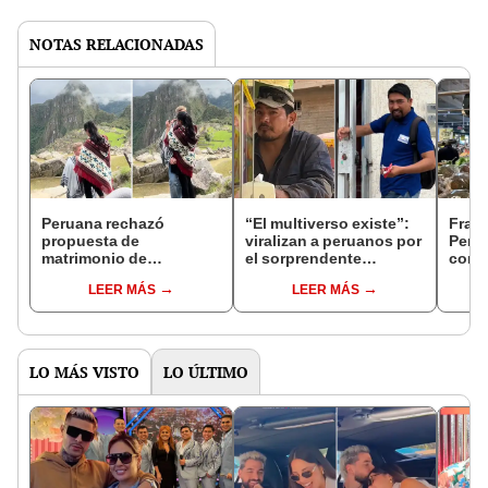
NOTAS RELACIONADAS
Peruana rechazó
“El multiverso existe”:
Franc
propuesta de
viralizan a peruanos por
Perú 
matrimonio de
el sorprendente
comp
extranjero en Machu
parecido a Erick Elera y
"Valo
LEER MÁS
LEER MÁS
Picchu y explica por qué
Aldo Miyashiro
LO MÁS VISTO
LO ÚLTIMO