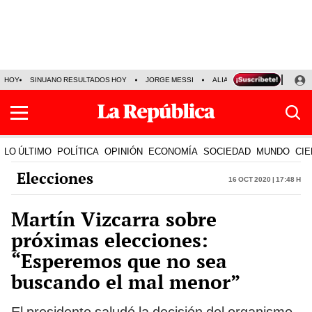
HOY
SINUANO RESULTADOS HOY
JORGE MESSI
ALIANZA LIMA VS SPORT BO
LO ÚLTIMO
POLÍTICA
OPINIÓN
ECONOMÍA
SOCIEDAD
MUNDO
CIE
Elecciones
16 Oct 2020 | 17:48 h
Martín Vizcarra sobre
próximas elecciones:
“Esperemos que no sea
buscando el mal menor”