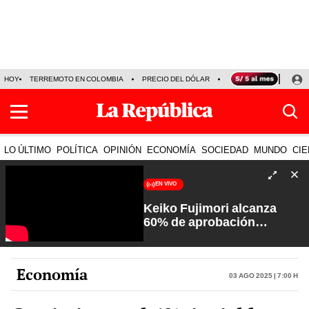
HOY
TERREMOTO EN COLOMBIA
PRECIO DEL DÓLAR
KEIKO FUJIMORI
P
LO ÚLTIMO
POLÍTICA
OPINIÓN
ECONOMÍA
SOCIEDAD
MUNDO
CIE
EN VIVO
Keiko Fujimori alcanza
60% de aprobación
ciudadana | Sin Guion con
Rosa María Palacios
Economía
03 Ago 2025 | 7:00 h