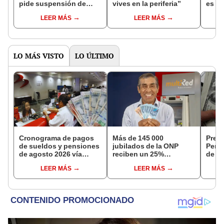
pide suspensión de
vives en la periferia”
es de
congresistas por
que l
LEER MÁS
LEER MÁS
protestar contra la
país"
presidenta
LO MÁS VISTO
LO ÚLTIMO
Cronograma de pagos
Más de 145 000
Preci
de sueldos y pensiones
jubilados de la ONP
Perú:
de agosto 2026 vía
reciben un 25%
de ca
Banco de la Nación:
adicional en su pensión
de a
LEER MÁS
LEER MÁS
conoce las fechas de
en agosto
depósito