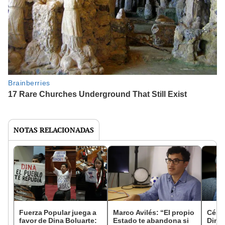
NOTAS RELACIONADAS
Fuerza Popular juega a
Marco Avilés: “El propio
César
favor de Dina Boluarte:
Estado te abandona si
Dina 