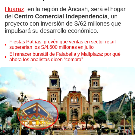
Huaraz
, en la región de Áncash, será el hogar
del
Centro Comercial Independencia
, un
proyecto con inversión de S/62 millones que
impulsará su desarrollo económico.
Fiestas Patrias: prevén que ventas en sector retail
superarían los S/4.600 millones en julio
El renacer bursátil de Falabella y Mallplaza: por qué
ahora los analistas dicen “compra”