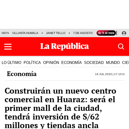
HOY
OLLANTA HUMALA
JANET TELLO
7 DE AGOSTO
TINKA RESULTADOS
LO ÚLTIMO
POLÍTICA
OPINIÓN
ECONOMÍA
SOCIEDAD
MUNDO
CIE
Economía
19 Jul 2025 | 17:15 h
Construirán un nuevo centro
comercial en Huaraz: será el
primer mall de la ciudad,
tendrá inversión de S/62
millones y tiendas ancla