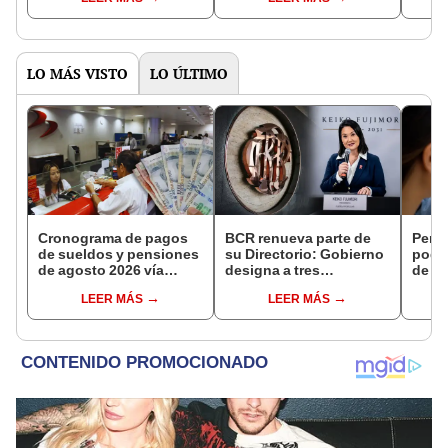
“compra”
brom
el 2X
LO MÁS VISTO
LO ÚLTIMO
Cronograma de pagos
BCR renueva parte de
Perso
de sueldos y pensiones
su Directorio: Gobierno
podr
de agosto 2026 vía
designa a tres
de ha
Banco de la Nación:
representantes del
compr
LEER MÁS
LEER MÁS
conoce las fechas de
Ejecutivo
nuev
depósito