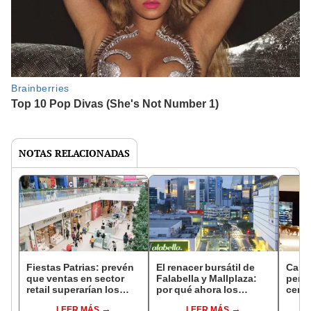
NOTAS RELACIONADAS
Fiestas Patrias: prevén
El renacer bursátil de
Capt
que ventas en sector
Falabella y Mallplaza:
perr
retail superarían los
por qué ahora los
centr
S/4.600 millones en julio
analistas dicen
Perú 
LEER MÁS
LEER MÁS