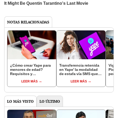
NOTAS RELACIONADAS
¿Cómo crear Yape para
Transferencia retenida
Vigil
menores de edad?
en Yape' la modalidad
Picch
Requisitos y
de estafa vía SMS que
pedir
recomendaciones para
debes evitar
turis
LEER MÁS
LEER MÁS
abrir una cuenta a niños
zonas
y niñas
LO MÁS VISTO
LO ÚLTIMO