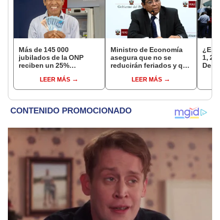
Más de 145 000
Ministro de Economía
¿Está
jubilados de la ONP
asegura que no se
1, 2 
reciben un 25%
reducirán feriados y que
Desc
adicional en su pensión
sueldo mínimo se
pert
LEER MÁS
LEER MÁS
en agosto
aumentará en dos
cobra
etapas