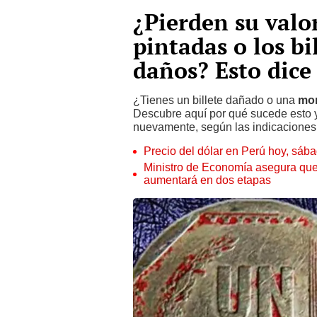
¿Pierden su valo
pintadas o los bi
daños? Esto dice
¿Tienes un billete dañado o una
mo
Descubre aquí por qué sucede esto y
nuevamente, según las indicaciones
Precio del dólar en Perú hoy, sáb
Ministro de Economía asegura que
aumentará en dos etapas