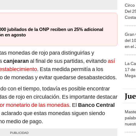
Circo
Del 2
Costa
000 jubilados de la ONP reciben un 25% adicional
Gran 
ón en agosto
del 10
en el
stas monedas de rojo para distinguirlas y
as
canjearan
al final de sus partidas, evitando
así
La Ca
 establecimiento
. Esta medida permitía a los
17 de 
Mega 
nuo de monedas y evitar quedarse desabastecidos.
do con el tiempo, todavía es posible encontrar
Ju
s de rojo en circulación. Es importante destacar
alor monetario de las monedas
. El
Banco Central
Maste
 aclarado que estas monedas siguen siendo
palab
mo medio de pago.
nuest