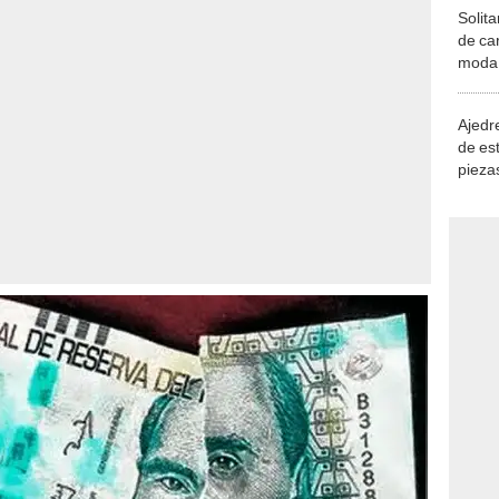
Solita
de ca
moda.
demue
Ajedre
de es
piezas
consi