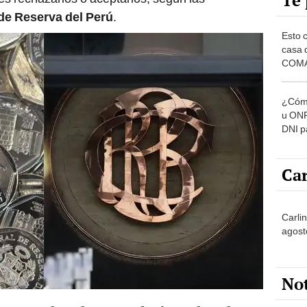
Te 
de Reserva del Perú
.
Esto 
casa 
COMA
otros 
NOR
¿Cómo
u ONP
DNI p
pensi
Car
Carli
agost
No