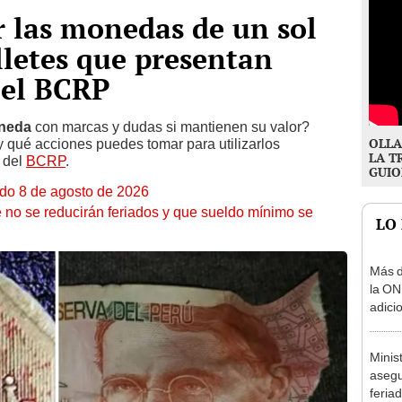
r las monedas de un sol
lletes que presentan
 el BCRP
neda
con marcas y dudas si mantienen su valor?
OLLA
 qué acciones puedes tomar para utilizarlos
LA T
 del
BCRP
.
GUIO
ado 8 de agosto de 2026
 no se reducirán feriados y que sueldo mínimo se
LO
Más d
la ON
adici
agost
Minis
asegu
feria