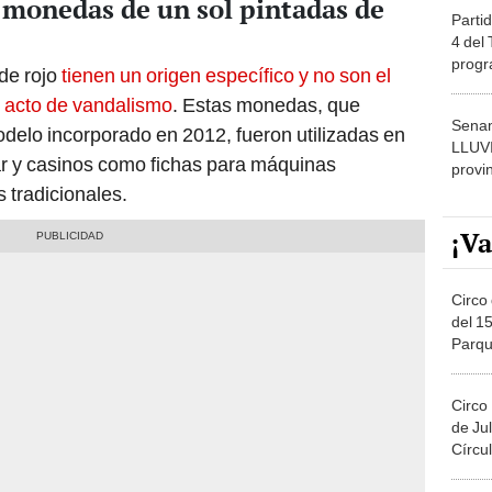
 monedas de un sol pintadas de
Partid
4 del
progr
de rojo
tienen un origen específico y no son el
dónde
n acto de vandalismo
. Estas monedas, que
Senam
odelo incorporado en 2012, fueron utilizadas en
LLUV
ar y casinos como fichas para máquinas
provi
s tradicionales.
¡Va
Circo 
del 15
Parqu
Migue
Circo
de Jul
Círcul