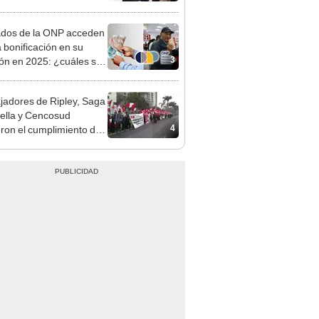
mentará en dos etapas
ados de la ONP acceden
a bonificación en su
3
ón en 2025: ¿cuáles son
equisitos para acceder?
jadores de Ripley, Saga
ella y Cencosud
4
eron el cumplimiento de
erechos laborales ante
ada de Chile