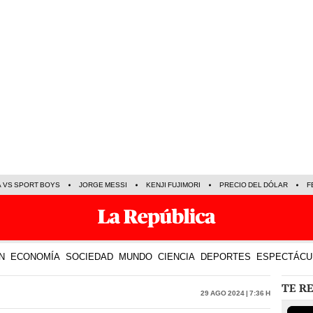
A VS SPORT BOYS
JORGE MESSI
KENJI FUJIMORI
PRECIO DEL DÓLAR
F
N
ECONOMÍA
SOCIEDAD
MUNDO
CIENCIA
DEPORTES
ESPECTÁCU
TE R
29 Ago 2024 | 7:36 h