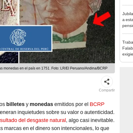
se au
Jubil
a est
pensi
los r
Traba
Falab
exigi
sus d
Embaj
as monedas en el país en 1751. Foto: LR/El Peruano/Andina/BCRP
Compartir
los
billetes
y
monedas
emitidos por el
BCRP
neran inquietudes sobre su valor o autenticidad.
sultado del desgaste natural
, algo casi inevitable.
s marcas en el dinero son intencionales, lo que