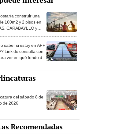
puede interesar
costaría construir una
de 100m2 y 2 pisos en
S, CARABAYLLO y
distritos de LIMA
TE
 saber si estoy en AFP
? Link de consulta con
ara ver en qué fondo de
ones estás
lincaturas
ncatura del sábado 8 de
o de 2026
tas Recomendadas