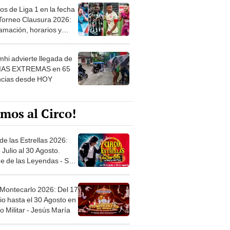
os de Liga 1 en la fecha
 Torneo Clausura 2026:
amación, horarios y
 ver
hi advierte llegada de
IAS EXTREMAS en 65
ncias desde HOY
mos al Circo!
de las Estrellas 2026:
 Julio al 30 Agosto.
e de las Leyendas - San
l
 Montecarlo 2026: Del 17
io hasta el 30 Agosto en
o Militar - Jesús María