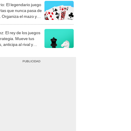
rio: El legendario juego
rtas que nunca pasa de
 Organiza el mazo y
stra tu habilidad.
z: El rey de los juegos
trategia. Mueve tus
, anticipa al rival y
gue el jaque mate.