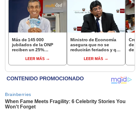
Más de 145 000
Ministro de Economía
Cron
jubilados de la ONP
asegura que no se
de s
reciben un 25%
reducirán feriados y que
de ag
adicional en su pensión
sueldo mínimo se
Banco
LEER MÁS
LEER MÁS
en agosto
aumentará en dos
conoc
etapas
depó