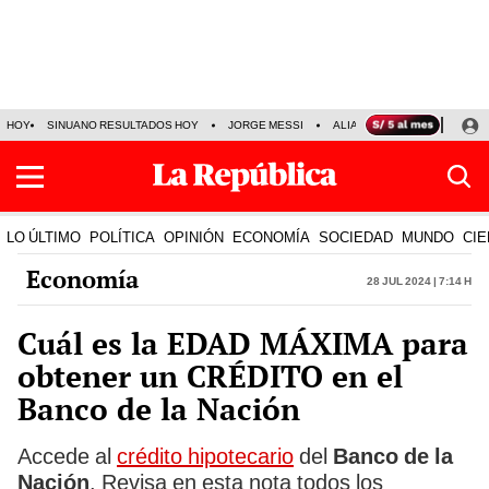
HOY
SINUANO RESULTADOS HOY
JORGE MESSI
ALIANZA LIMA VS SPORT BO
LO ÚLTIMO
POLÍTICA
OPINIÓN
ECONOMÍA
SOCIEDAD
MUNDO
CIE
Economía
28 Jul 2024 | 7:14 h
Cuál es la EDAD MÁXIMA para
obtener un CRÉDITO en el
Banco de la Nación
Accede al
crédito hipotecario
del
Banco de la
Nación
. Revisa en esta nota todos los