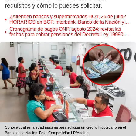
requisitos y cómo lo puedes solicitar.
¿Atienden bancos y supermercados HOY, 26 de julio?
HORARIOS en BCP, Interbank, Banco de la Nación y
más
Cronograma de pagos ONP, agosto 2024: revisa las
fechas para cobrar pensiones del Decreto Ley 19990 y
más
Conoce cuál es la edad máxima para solicitar un crédito hipotecario en el
Banco de la Nación. Foto: Composición LR/Andina.