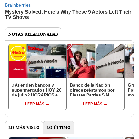
NOTAS RELACIONADAS
¿Atienden bancos y
Banco de la Nación
Grupo
supermercados HOY, 26
ofrece préstamos por
Fonav
de julio? HORARIOS en
Fiestas Patrias SIN
mont
BCP, Interbank, Banco
AVAL: solicita créditos
puede
LEER MÁS
LEER MÁS
de la Nación y más
de hasta S/100.000 en
tasa promocional
LO MÁS VISTO
LO ÚLTIMO