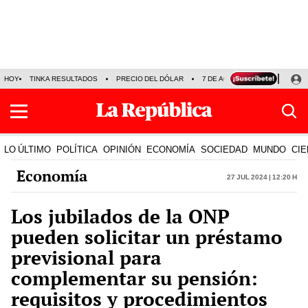
HOY
TINKA RESULTADOS
PRECIO DEL DÓLAR
7 DE AGOSTO
OLLANTA H
LO ÚLTIMO
POLÍTICA
OPINIÓN
ECONOMÍA
SOCIEDAD
MUNDO
CIE
Economía
27 Jul 2024 | 12:20 h
Los jubilados de la ONP
pueden solicitar un préstamo
previsional para
complementar su pensión:
requisitos y procedimientos