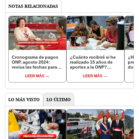
NOTAS RELACIONADAS
Cronograma de pagos
¿Cuánto recibiré si he
¿Hay
ONP, agosto 2024:
realizado 15 años de
prese
revisa las fechas para
aportes a la ONP?
duran
cobrar pensiones del
Conoce el monto de tu
julio
LEER MÁS
LEER MÁS
Decreto Ley 19990 y
pensión y los pasos
por F
más
para solicitarla
LO MÁS VISTO
LO ÚLTIMO