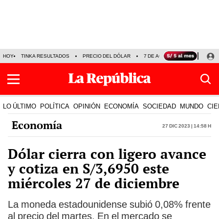
HOY
TINKA RESULTADOS
PRECIO DEL DÓLAR
7 DE AGOSTO
OLLANTA H
LO ÚLTIMO
POLÍTICA
OPINIÓN
ECONOMÍA
SOCIEDAD
MUNDO
CIE
Economía
27 Dic 2023 | 14:58 h
Dólar cierra con ligero avance
y cotiza en S/3,6950 este
miércoles 27 de diciembre
La moneda estadounidense subió 0,08% frente
al precio del martes. En el mercado se