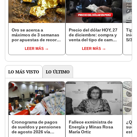
Oro se acerca a
Precio del dólar HOY, 27
Tipo 
máximos de 3 semanas
de diciembre: compra y
inici
por apuestas de recorte
venta del tipo de cambio
S/3,6
de tasas en EE. UU.
en Perú
de es
LEER MÁS
LEER MÁS
LO MÁS VISTO
LO ÚLTIMO
Cronograma de pagos
Fallece exministra de
¿Qué 
de sueldos y pensiones
Energía y Minas Rosa
suci
de agosto 2026 vía
María Ortiz
estab
Banco de la Nación:
cambi