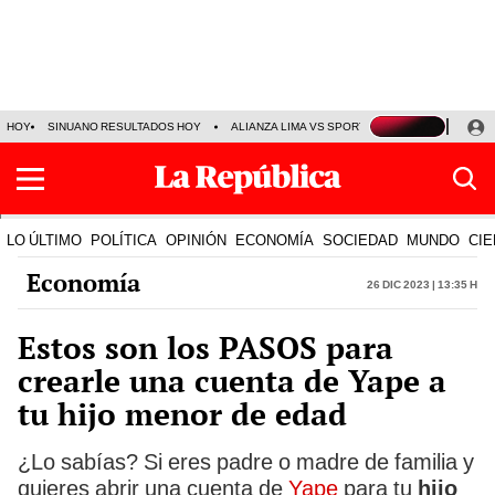
HOY
SINUANO RESULTADOS HOY
ALIANZA LIMA VS SPORT BOYS
JORGE MES
LO ÚLTIMO
POLÍTICA
OPINIÓN
ECONOMÍA
SOCIEDAD
MUNDO
CIE
Economía
26 Dic 2023 | 13:35 h
Estos son los PASOS para
crearle una cuenta de Yape a
tu hijo menor de edad
¿Lo sabías? Si eres padre o madre de familia y
quieres abrir una cuenta de
Yape
para tu
hijo