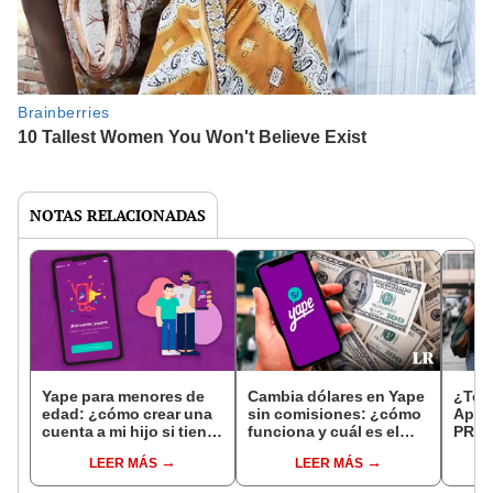
NOTAS RELACIONADAS
Yape para menores de
Cambia dólares en Yape
¿Te r
edad: ¿cómo crear una
sin comisiones: ¿cómo
Apre
cuenta a mi hijo si tiene
funciona y cuál es el
PROT
menos de 17 años?
monto límite?
de Ya
LEER MÁS
LEER MÁS