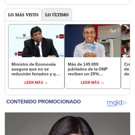
LO MÁS VISTO
LO ÚLTIMO
Ministro de Economía
Más de 145 000
Cron
asegura que no se
jubilados de la ONP
de s
reducirán feriados y que
reciben un 25%
de ag
sueldo mínimo se
adicional en su pensión
Banco
LEER MÁS
LEER MÁS
aumentará en dos
en agosto
conoc
etapas
depó