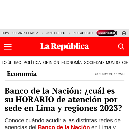
HOY
OLLANTA HUMALA
JANET TELLO
7 DE AGOSTO
TINKA RESULTADOS
LO ÚLTIMO
POLÍTICA
OPINIÓN
ECONOMÍA
SOCIEDAD
MUNDO
CIE
Economía
20 Jun 2023 | 10:25 h
Banco de la Nación: ¿cuál es
su HORARIO de atención por
sede en Lima y regiones 2023?
Conoce cuándo acudir a las distintas redes de
agencias del
Banco de la Nación
en Lima y