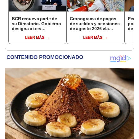
BCR renueva parte de
Cronograma de pagos
Perso
su Directorio: Gobierno
de sueldos y pensiones
podr
designa a tres
de agosto 2026 vía
de ha
representantes del
Banco de la Nación:
compr
LEER MÁS
LEER MÁS
Ejecutivo
conoce las fechas de
nuev
depósito