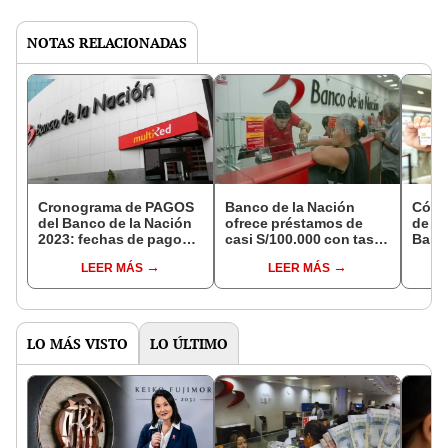
NOTAS RELACIONADAS
Cronograma de PAGOS
Banco de la Nación
Cómo 
del Banco de la Nación
ofrece préstamos de
de de
2023: fechas de pago
casi S/100.000 con tasa
Banco
para junio
promocional: ¿quiénes
línea
LEER MÁS
LEER MÁS
pueden acceder?
LO MÁS VISTO
LO ÚLTIMO