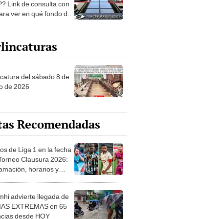
? Link de consulta con
ara ver en qué fondo de
ones estás
lincaturas
ncatura del sábado 8 de
o de 2026
tas Recomendadas
os de Liga 1 en la fecha
 Torneo Clausura 2026:
amación, horarios y
 ver
hi advierte llegada de
IAS EXTREMAS en 65
ncias desde HOY