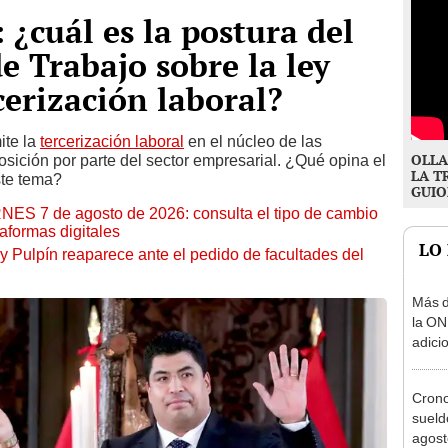
 ¿cuál es la postura del
e Trabajo sobre la ley
cerización laboral?
ite la
tercerización laboral
en el núcleo de las
OLLA
sición por parte del sector empresarial. ¿Qué opina el
LA T
ste tema?
GUIO
RNES 7 de agosto de 2026: consulta el tipo de cambio
aformas digitales
LO
y Pulpín reaparece ante el pedido de facultades del
Más d
la ON
adici
agost
Cron
sueld
agost