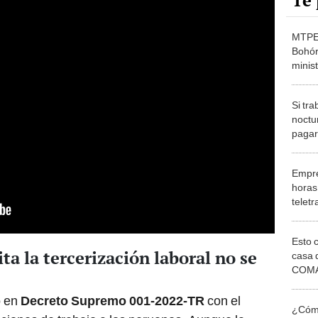
Te 
MTPE:
Bohór
minis
Promo
Si tra
noctu
pagar
Empre
horas 
telet
tiemp
Esto 
ita la tercerización laboral no se
casa 
COMA
otros 
NOR
o en
Decreto Supremo 001-2022-TR
con el
¿Cómo