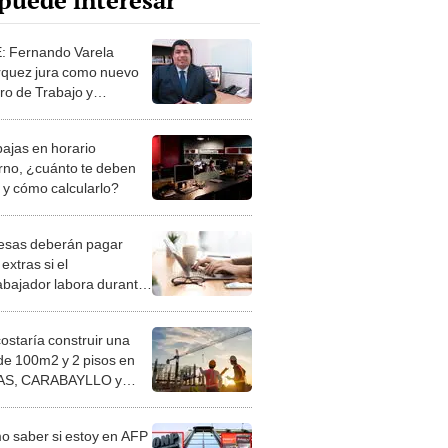
puede interesar
 Fernando Varela
quez jura como nuevo
tro de Trabajo y
ción del Empleo
bajas en horario
rno, ¿cuánto te deben
 y cómo calcularlo?
sas deberán pagar
extras si el
rabajador labora durante
o de desconexión digital
costaría construir una
de 100m2 y 2 pisos en
S, CARABAYLLO y
distritos de LIMA
TE
 saber si estoy en AFP