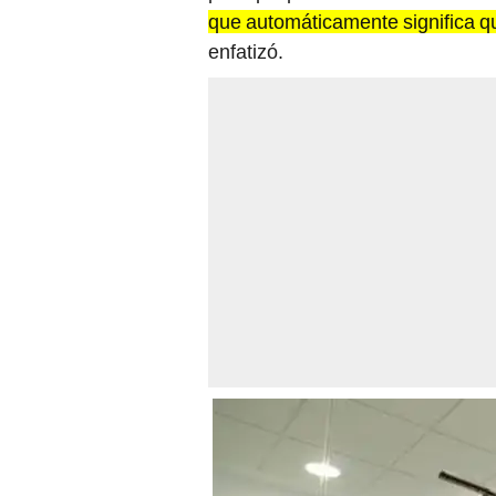
que automáticamente significa q
enfatizó.