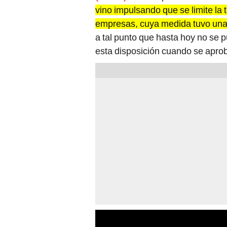
vino impulsando que se limite la t
empresas, cuya medida tuvo una 
a tal punto que hasta hoy no se 
esta disposición cuando se aprob