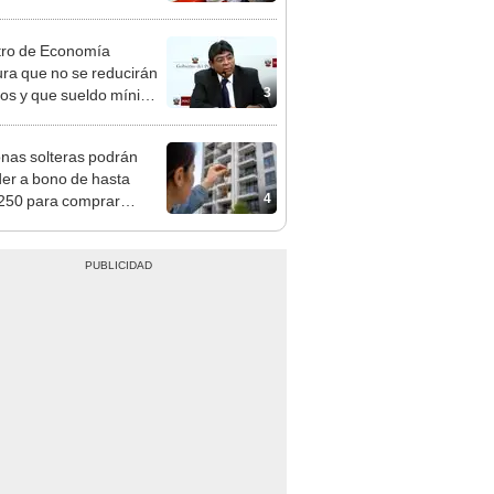
n: conoce las fechas de
ito
tro de Economía
ra que no se reducirán
3
dos y que sueldo mínimo
mentará en dos etapas
nas solteras podrán
er a bono de hasta
4
250 para comprar
nda tras nuevo
mento