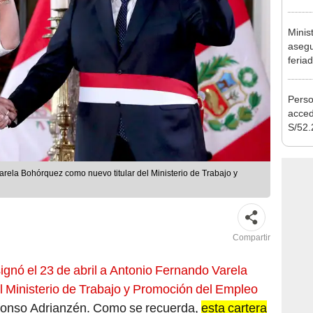
Nació
depós
Minis
asegu
feria
se au
Perso
acced
S/52.
vivie
regla
rela Bohórquez como nuevo titular del Ministerio de Trabajo y
Compartir
ignó el 23 de abril a Antonio Fernando Varela
l Ministerio de Trabajo y Promoción del Empleo
lfonso Adrianzén. Como se recuerda,
esta cartera