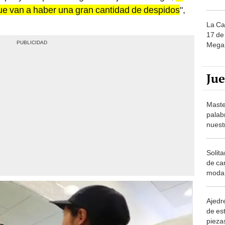
ue van a haber una gran cantidad de despidos
",
La Ca
17 de 
Mega 
Ju
Maste
palab
nuest
Solita
de ca
moda.
demue
Ajedre
de es
piezas