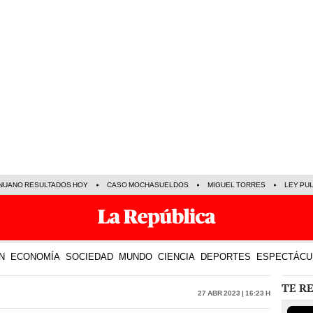
NUANO RESULTADOS HOY
CASO MOCHASUELDOS
MIGUEL TORRES
LEY PU
N
ECONOMÍA
SOCIEDAD
MUNDO
CIENCIA
DEPORTES
ESPECTÁCU
TE R
27 Abr 2023 | 16:23 h