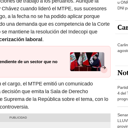
iciones de trabajo a los peruanos. Aunque la
u ONP
y Chávez cuando lideró el MTPE, sus sucesores
DNI p
pensi
go, a la fecha no se ha podido aplicar porque
do una demanda que es competencia de la Corte
Car
 se mantiene la resolución del Indecopi que
rcerización laboral
.
Carli
agost
pendiente de un sector que no
No
 el cargo, el MTPE emitió un comunicado
Partid
 decisión que emita la Sala de Derecho
4 del
rte Suprema de la República sobre el tema, con lo
progr
dónde
controversia.
Senam
LLUV
provi