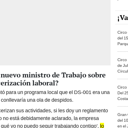
¡Va
Circo 
del 15
Parqu
Migue
Circo
de Jul
Círcul
l nuevo ministro de Trabajo sobre
cerización laboral?
Circo
ó para un programa local que el DS-001 era una
Del 2
Costa
 conllevaría una ola de despidos.
rizan sus actividades, si les doy un reglamento
Gran 
io no está debidamente aclarado, la empresa
del 10
s qué yo no puedo seguir trabajando contigo',
lo
en el