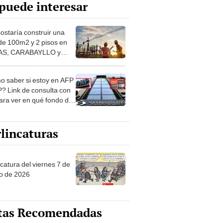
puede interesar
costaría construir una
de 100m2 y 2 pisos en
S, CARABAYLLO y
distritos de LIMA
TE
 saber si estoy en AFP
? Link de consulta con
ara ver en qué fondo de
ones estás
lincaturas
catura del viernes 7 de
o de 2026
tas Recomendadas