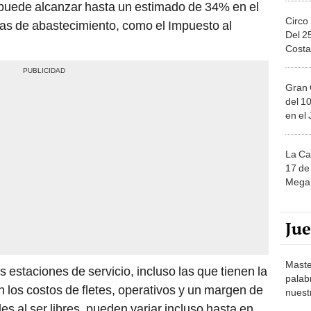
Circo
ntas de abastecimiento, como el Impuesto al
Del 2
Costa
Gran 
del 10
en el
La Ca
17 de 
Mega 
Ju
Maste
s estaciones de servicio, incluso las que tienen la
palab
 los costos de fletes, operativos y un margen de
nuest
es al ser libres, pueden variar incluso hasta en