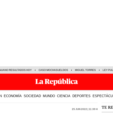
NUANO RESULTADOS HOY
CASO MOCHASUELDOS
MIGUEL TORRES
LEY PU
N
ECONOMÍA
SOCIEDAD
MUNDO
CIENCIA
DEPORTES
ESPECTÁCU
TE R
25 Jun 2022 | 11:39 h