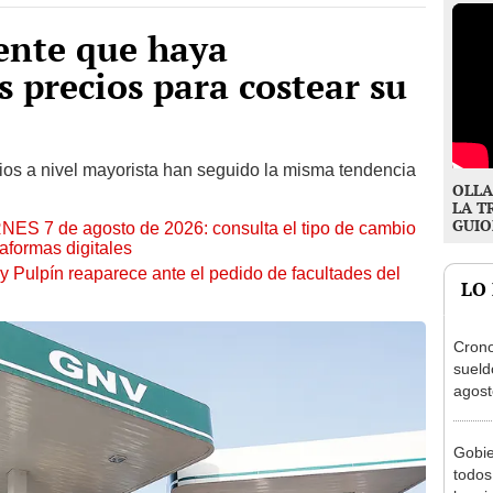
ente que haya
 precios para costear su
ecios a nivel mayorista han seguido la misma tendencia
OLLA
LA T
GUIO
RNES 7 de agosto de 2026: consulta el tipo de cambio
aformas digitales
y Pulpín reaparece ante el pedido de facultades del
LO
Cron
sueld
agost
Nació
depós
Gobie
todos
los v