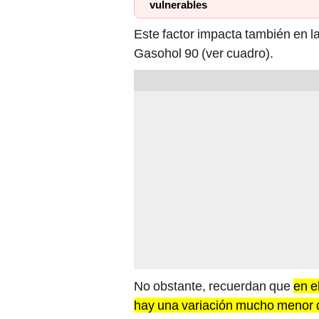
Este factor impacta también en la
Gasohol 90 (ver cuadro).
No obstante, recuerdan que
en e
hay una variación mucho menor d
ya que estos se incluyen en el F