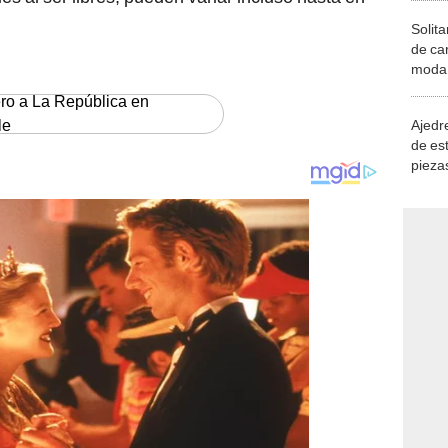
Solita
de ca
moda.
demue
ero a La República en
le
Ajedre
de es
piezas
consi