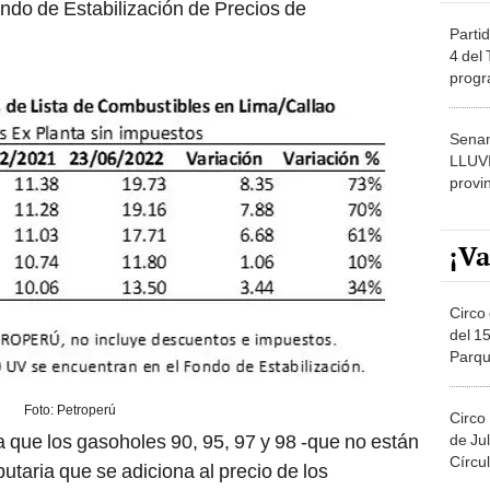
Partid
4 del
progr
dónde
Senam
LLUV
provi
¡Va
Circo 
del 15
Parqu
Migue
Foto: Petroperú
Circo
 que los gasoholes 90, 95, 97 y 98 -que no están
de Jul
Círcul
butaria que se adiciona al precio de los
puede alcanzar hasta un estimado de 34% en el