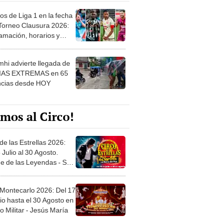
os de Liga 1 en la fecha
 Torneo Clausura 2026:
amación, horarios y
 ver
hi advierte llegada de
IAS EXTREMAS en 65
ncias desde HOY
mos al Circo!
de las Estrellas 2026:
 Julio al 30 Agosto.
e de las Leyendas - San
l
 Montecarlo 2026: Del 17
io hasta el 30 Agosto en
o Militar - Jesús María