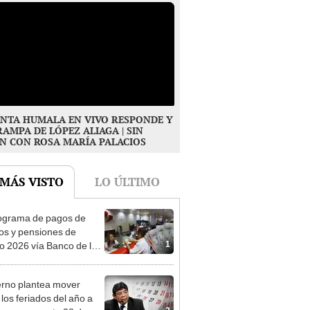
NTA HUMALA EN VIVO RESPONDE Y
RAMPA DE LÓPEZ ALIAGA | SIN
N CON ROSA MARÍA PALACIOS
 MÁS VISTO
LO ÚLTIMO
ograma de pagos de
os y pensiones de
1
o 2026 vía Banco de la
n: conoce las fechas de
ito
rno plantea mover
 los feriados del año a
2
iernes, excepto 28 de