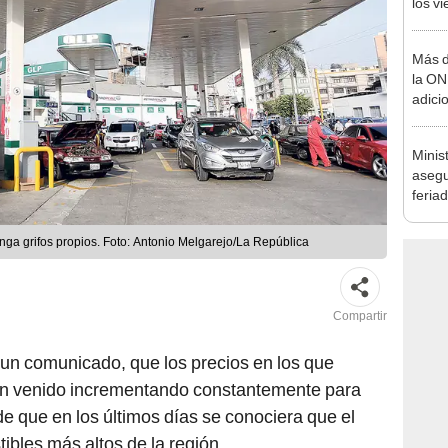
julio
Más d
la ON
adici
agost
Minis
asegu
feria
se au
nga grifos propios. Foto: Antonio Melgarejo/La República
Compartir
 un comunicado, que los precios en los que
yan venido incrementando constantemente para
e que en los últimos días se conociera que el
ibles más altos de la región.