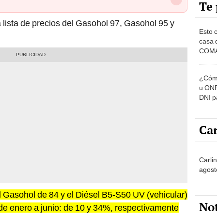
Te 
 lista de precios del Gasohol 97, Gasohol 95 y
Esto 
casa 
COMA
otros 
NOR
¿Cómo
u ONP
DNI p
pensi
Car
Carlin
agost
l Gasohol de 84 y el Diésel B5-S50 UV (vehicular)
No
e enero a junio: de 10 y 34%, respectivamente
ondo de Estabilización de Precios de