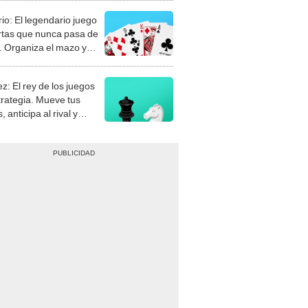
rio: El legendario juego
rtas que nunca pasa de
 Organiza el mazo y
stra tu habilidad.
z: El rey de los juegos
trategia. Mueve tus
, anticipa al rival y
gue el jaque mate.