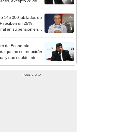
, Navidad y Año Nuevo
e 145 000 jubilados de
P reciben un 25%
3
onal en su pensión en
o
tro de Economía
ra que no se reducirán
4
dos y que sueldo mínimo
mentará en dos etapas