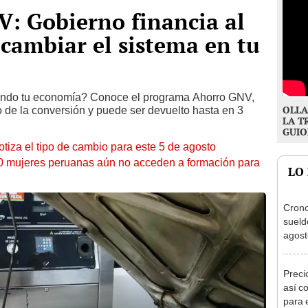
: Gobierno financia al
 cambiar el sistema en tu
tando tu economía? Conoce el programa Ahorro GNV,
OLLA
o de la conversión y puede ser devuelto hasta en 3
LA T
GUIO
otiza el tipo de cambio para este 5 de agosto
10 mujeres peruanas aún no acceden a formación para
LO
Cron
sueld
agost
Nació
depós
Preci
así co
para 