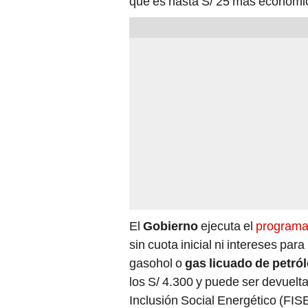
que es hasta S/ 25 más económic
El
Gobierno
ejecuta el
programa
sin cuota inicial ni intereses para
gasohol o
gas licuado de petró
los S/ 4.300 y puede ser devuel
Inclusión Social Energético (FISE