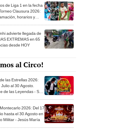
os de Liga 1 en la fecha
 Torneo Clausura 2026:
amación, horarios y
 ver
hi advierte llegada de
IAS EXTREMAS en 65
ncias desde HOY
mos al Circo!
de las Estrellas 2026:
 Julio al 30 Agosto.
e de las Leyendas - San
l
 Montecarlo 2026: Del 17
io hasta el 30 Agosto en
o Militar - Jesús María