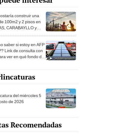
puede interesar
costaría construir una
de 100m2 y 2 pisos en
S, CARABAYLLO y
distritos de LIMA
TE
 saber si estoy en AFP
? Link de consulta con
ara ver en qué fondo de
ones estás
lincaturas
ncatura del miércoles 5
osto de 2026
tas Recomendadas