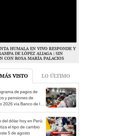
NTA HUMALA EN VIVO RESPONDE Y
RAMPA DE LÓPEZ ALIAGA | SIN
N CON ROSA MARÍA PALACIOS
 MÁS VISTO
LO ÚLTIMO
ograma de pagos de
os y pensiones de
1
o 2026 vía Banco de la
n: conoce las fechas de
ito
o del dólar hoy en Perú:
tiza el tipo de cambio
2
este 5 de agosto