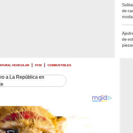
Solita
de ca
moda.
demue
Ajedre
de es
piezas
consi
ATURAL VEHICULAR
PCM
COMBUSTIBLES
ero a La República en
le