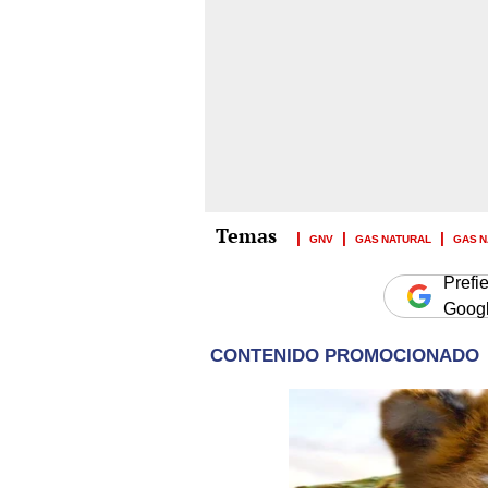
GNV
GAS NATURAL
GAS N
Prefi
Goog