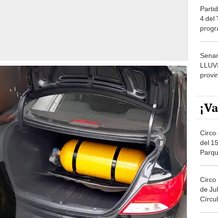
Partid
4 del
progr
dónde
Senam
LLUV
provi
¡Va
Circo 
del 15
Parqu
Migue
Circo
de Jul
Círcul