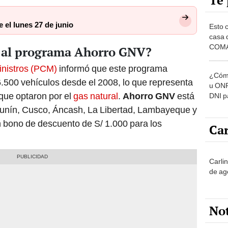
Te 
e el lunes 27 de junio
Esto 
casa 
COMA
 al programa Ahorro GNV?
otros 
NOR
inistros (PCM)
informó que este programa
¿Cómo
6.500 vehículos desde el 2008, lo que representa
u ONP
que optaron por el
gas natural
.
Ahorro GNV
está
DNI p
pensi
 Junín, Cusco, Áncash, La Libertad, Lambayeque y
bono de descuento de S/ 1.000 para los
Car
Carli
de ag
No