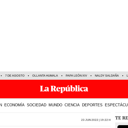
7 DE AGOSTO
OLLANTA HUMALA
PAPA LEÓN XIV
NALDY SALDAÑA
N
ECONOMÍA
SOCIEDAD
MUNDO
CIENCIA
DEPORTES
ESPECTÁCU
TE R
23 Jun 2022 | 19:22 h