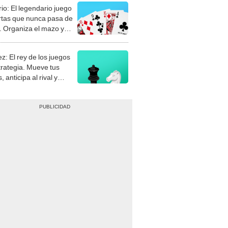
rio: El legendario juego
rtas que nunca pasa de
 Organiza el mazo y
stra tu habilidad.
z: El rey de los juegos
trategia. Mueve tus
, anticipa al rival y
gue el jaque mate.