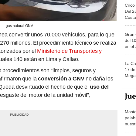
Circo
Del 2
Costa
gas natural GNV
nea convertir unos 70.000 vehículos, para lo que
Gran 
del 10
270 millones. El procedimiento técnico se realiza
en el
torizados por el
Ministerio de Transportes y
cuales 140 están en Lima y Callao.
La Ca
17 de 
 procedimientos son “limpios, seguros y
Mega 
afirmaron que la
conversión a GNV
no daña los
Queda desvirtuado el hecho de que el
uso del
Ju
sgaste del motor de la unidad móvil”,
Maste
palab
nuest