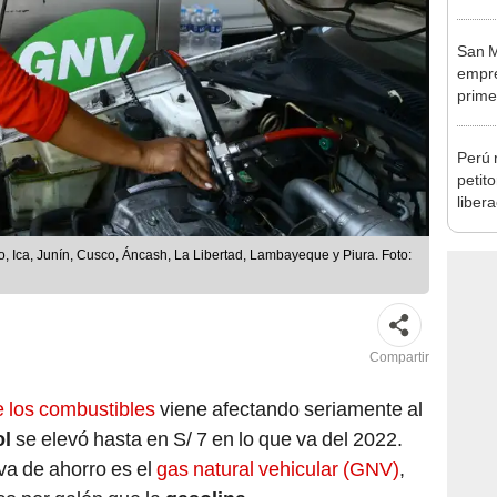
San M
empre
prime
Tecno
Perú 
petit
liber
conce
cobre
, Ica, Junín, Cusco, Áncash, La Libertad, Lambayeque y Piura. Foto:
Compartir
de los combustibles
viene afectando seriamente al
ol
se elevó hasta en S/ 7 en lo que va del 2022.
iva de ahorro es el
gas natural vehicular (GNV)
,