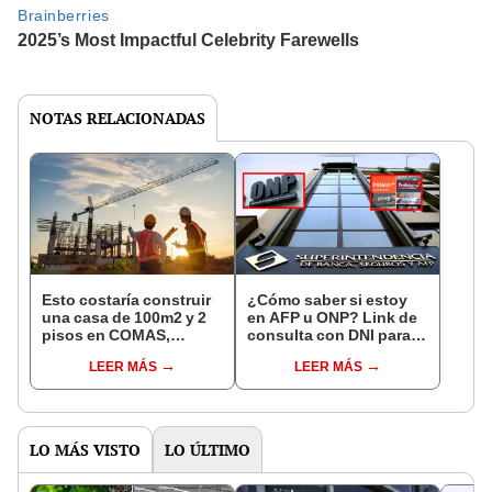
NOTAS RELACIONADAS
Esto costaría construir
¿Cómo saber si estoy
una casa de 100m2 y 2
en AFP u ONP? Link de
pisos en COMAS,
consulta con DNI para
CARABAYLLO y otros
ver en qué fondo de
LEER MÁS
LEER MÁS
distritos de LIMA
pensiones estás
NORTE
LO MÁS VISTO
LO ÚLTIMO