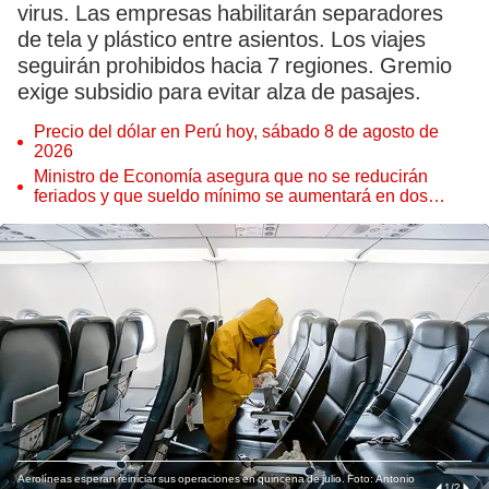
virus. Las empresas habilitarán separadores
de tela y plástico entre asientos. Los viajes
seguirán prohibidos hacia 7 regiones. Gremio
exige subsidio para evitar alza de pasajes.
Precio del dólar en Perú hoy, sábado 8 de agosto de
2026
Ministro de Economía asegura que no se reducirán
feriados y que sueldo mínimo se aumentará en dos
etapas
Aerolíneas esperan reiniciar sus operaciones en quincena de julio. Foto: Antonio
1
/
2