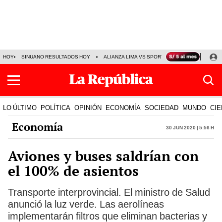
HOY
SINUANO RESULTADOS HOY
ALIANZA LIMA VS SPORT BOYS
JORGE MES
LO ÚLTIMO
POLÍTICA
OPINIÓN
ECONOMÍA
SOCIEDAD
MUNDO
CIE
Economía
30 Jun 2020 | 5:56 h
Aviones y buses saldrían con
el 100% de asientos
Transporte interprovincial. El ministro de Salud
anunció la luz verde. Las aerolíneas
implementarán filtros que eliminan bacterias y