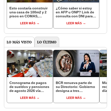
Esto costaría construir
¿Cómo saber si estoy
una casa de 100m2 y 2
en AFP u ONP? Link de
pisos en COMAS,
consulta con DNI para
CARABAYLLO y otros
ver en qué fondo de
LEER MÁS
LEER MÁS
distritos de LIMA
pensiones estás
NORTE
LO MÁS VISTO
LO ÚLTIMO
Cronograma de pagos
BCR renueva parte de
Midag
de sueldos y pensiones
su Directorio: Gobierno
reorg
de agosto 2026 vía
designa a tres
días:
Banco de la Nación:
representantes del
medi
LEER MÁS
LEER MÁS
conoce las fechas de
Ejecutivo
podrí
depósito