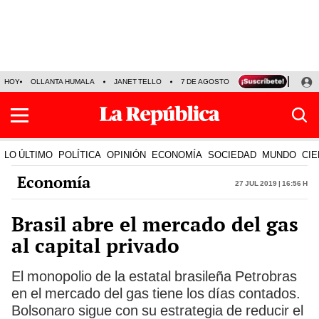
HOY
OLLANTA HUMALA
JANET TELLO
7 DE AGOSTO
TINKA RESULTADOS
LO ÚLTIMO
POLÍTICA
OPINIÓN
ECONOMÍA
SOCIEDAD
MUNDO
CIE
Economía
27 Jul 2019 | 16:56 h
Brasil abre el mercado del gas
al capital privado
El monopolio de la estatal brasileña Petrobras
en el mercado del gas tiene los días contados.
Bolsonaro sigue con su estrategia de reducir el