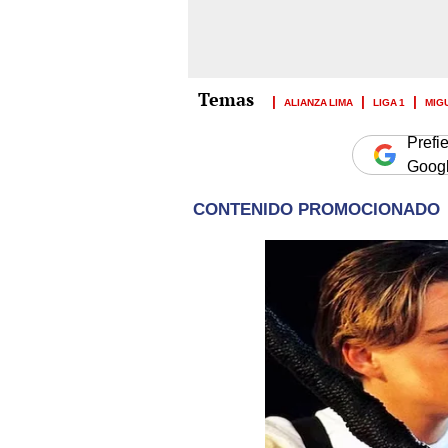
ALIANZA LIMA
LIGA 1
MIG
Prefi
Goog