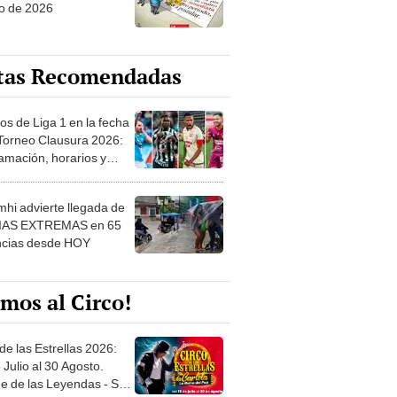
o de 2026
tas Recomendadas
os de Liga 1 en la fecha
 Torneo Clausura 2026:
amación, horarios y
 ver
hi advierte llegada de
IAS EXTREMAS en 65
ncias desde HOY
mos al Circo!
de las Estrellas 2026:
 Julio al 30 Agosto.
e de las Leyendas - San