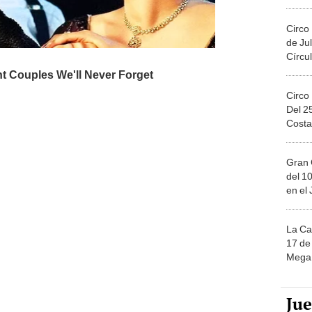
Migue
Circo
de Jul
Círcul
Circo
Del 2
Costa
Gran 
del 10
en el
La Ca
17 de 
Mega 
Ju