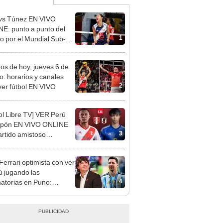
vs Túnez EN VIVO
E: punto a punto del
1
do por el Mundial Sub-17
ley 2026
dos de hoy, jueves 6 de
o: horarios y canales
2
ver fútbol EN VIVO
ol Libre TV] VER Perú
Japón EN VIVO ONLINE
3
artido amistoso
nacional 2023
Ferrari optimista con ver
ú jugando las
4
natorias en Puno:
ino que ganamos 3-0 a
tina"