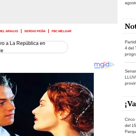
agost
No
UEL ARAUJO
SERGIO PEÑA
FBC MELGAR
Partid
ero a La República en
4 del
le
progr
dónde
Senam
LLUV
provi
¡Va
Circo 
del 15
Parqu