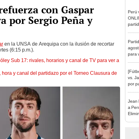
refuerza con Gaspar
Perú 
va por Sergio Peña y
ONLIN
parti
de Vó
Parti
ar
en la UNSA de Arequipa con la ilusión de recortar
agost
rtes (6:15 p.m.).
para 
óley Sub 17: rivales, horarios y canal de TV para ver a
[Fútb
ía, hora y canal del partidazo por el Torneo Clausura de
vs. 
por p
inter
Jean 
a Per
Elimi
"Imag
Argen