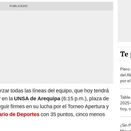
Te 
Piero 
del A
por e
"Vamo
rzar todas las líneas del equipo, que hoy tendrá
camp
Tabla
r
en la
UNSA de Arequipa
(6:15 p.m.), plaza de
2025 
guir firmes en su lucha por el Torneo Apertura y
hoy, v
ario de Deportes
con 35 puntos, cinco menos
fecha
¡Sin 
Migue