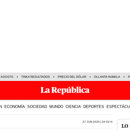
E AGOSTO
TINKA RESULTADOS
PRECIO DEL DÓLAR
OLLANTA HUMALA
P
N
ECONOMÍA
SOCIEDAD
MUNDO
CIENCIA
DEPORTES
ESPECTÁCU
27 Jun 2025 | 20:02 h
LO