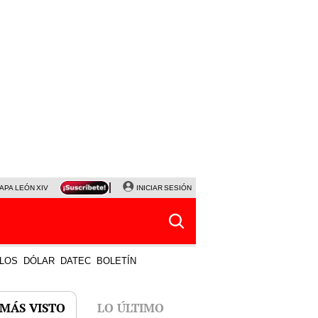
APA LEÓN XIV
NALDY SALDAÑA
INICIAR SESIÓN
LA BELLA LUZ
MAGALY MEDINA
HORÓS
LOS
DÓLAR
DATEC
BOLETÍN
 MÁS VISTO
LO ÚLTIMO