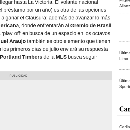
llegar hasta La Victoria. El volante nacional
Alian
el préstamo por un año) es otra de las opciones
fecha
 a ganar el Clausura; además de avanzar lo más
2025
erican
a, donde enfrentarán al
Gremio de Brasil
s ‘play-off’ en busca de un espacio en los octavos
uel Araujo
también es otro elemento que tienen
 los primeros días de julio enviará su respuesta
Últim
Portland Timbers
de la
MLS
busca seguir
Lima
Últim
Sporti
Car
Carli