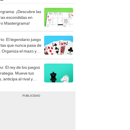
rgrama: ¡Descubre las
ras escondidas en
ro Mastergrama!
rio: El legendario juego
rtas que nunca pasa de
 Organiza el mazo y
stra tu habilidad.
z: El rey de los juegos
trategia. Mueve tus
, anticipa al rival y
gue el jaque mate.