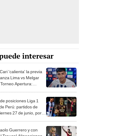
puede interesar
Cari 'calienta' la previa
lianza Lima vs Melgar
l Torneo Apertura:
s a ganar el
eonato"
 de posiciones Liga 1
de Perú: partidos de
iernes 27 de junio, por la
 17
Paolo Guerrero y con
l Trauco! Alineaciones