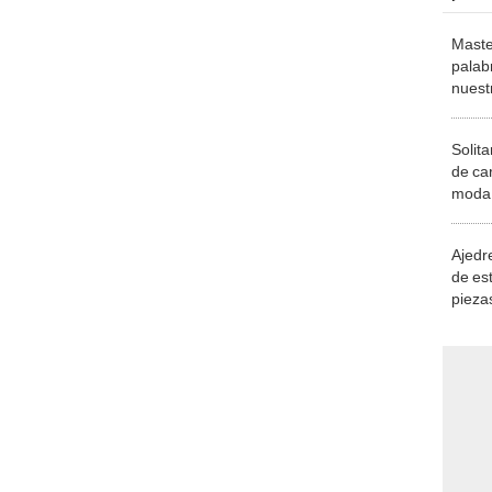
Maste
palab
nuest
Solita
de ca
moda.
demue
Ajedre
de es
piezas
consi