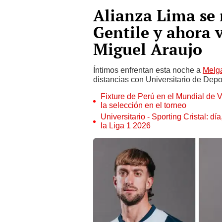
Alianza Lima se 
Gentile y ahora 
Miguel Araujo
Íntimos enfrentan esta noche a
Melg
distancias con Universitario de Depo
Fixture de Perú en el Mundial de V
la selección en el torneo
Universitario - Sporting Cristal: d
la Liga 1 2026